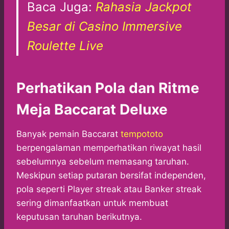
Baca Juga:
Rahasia Jackpot
Besar di Casino Immersive
Roulette Live
Perhatikan Pola dan Ritme
Meja Baccarat Deluxe
Banyak pemain Baccarat
tempototo
berpengalaman memperhatikan riwayat hasil
sebelumnya sebelum memasang taruhan.
Meskipun setiap putaran bersifat independen,
pola seperti Player streak atau Banker streak
sering dimanfaatkan untuk membuat
keputusan taruhan berikutnya.