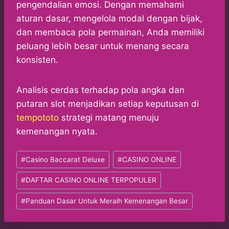
pengendalian emosi. Dengan memahami
aturan dasar, mengelola modal dengan bijak,
dan membaca pola permainan, Anda memiliki
peluang lebih besar untuk menang secara
konsisten.
Analisis cerdas terhadap pola angka dan
putaran slot menjadikan setiap keputusan di
tempototo
strategi matang menuju
kemenangan nyata.
Post
#
Casino Baccarat Deluxe
#
CASINO ONLINE
Tags:
#
DAFTAR CASINO ONLINE TERPOPULER
#
Panduan Dasar Untuk Meraih Kemenangan Besar