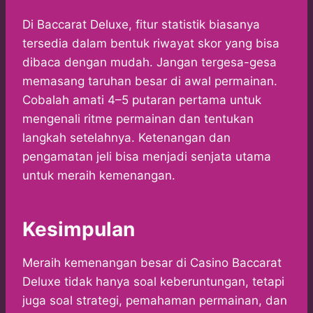
Di Baccarat Deluxe, fitur statistik biasanya
tersedia dalam bentuk riwayat skor yang bisa
dibaca dengan mudah. Jangan tergesa-gesa
memasang taruhan besar di awal permainan.
Cobalah amati 4–5 putaran pertama untuk
mengenali ritme permainan dan tentukan
langkah setelahnya. Ketenangan dan
pengamatan jeli bisa menjadi senjata utama
untuk meraih kemenangan.
Kesimpulan
Meraih kemenangan besar di Casino Baccarat
Deluxe tidak hanya soal keberuntungan, tetapi
juga soal strategi, pemahaman permainan, dan