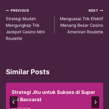
Post
PREVIOUS
NEXT
Strategi Mudah
Menguasai Trik Efektif
navigation
Mengungkap Trik
Menang Besar Casino
Jackpot Casino Mini
American Roulette
Roulette
Similar Posts
Strategi Jitu untuk Sukses di Super
Six Baccarat