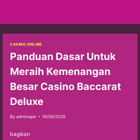
Skip
to
content
CASINO ONLINE
Panduan Dasar Untuk
Meraih Kemenangan
Besar Casino Baccarat
Deluxe
By
adminape
16/06/2025
bagikan