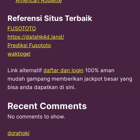
American Roulette
Referensi Situs Terbaik
FUSOTOTO
https://datahk4d.land/
Prediksi Fusototo
waktogel
Link alternatif
daftar dan login
100% aman
mudah gampang memberikan jackpot besar yang
bisa anda dapatkan di sini.
Recent Comments
No comments to show.
dorahoki