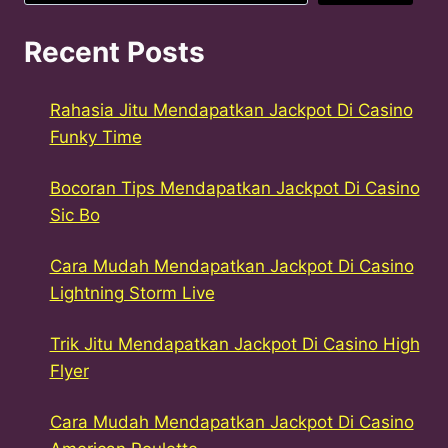
Recent Posts
Rahasia Jitu Mendapatkan Jackpot Di Casino
Funky Time
Bocoran Tips Mendapatkan Jackpot Di Casino
Sic Bo
Cara Mudah Mendapatkan Jackpot Di Casino
Lightning Storm Live
Trik Jitu Mendapatkan Jackpot Di Casino High
Flyer
Cara Mudah Mendapatkan Jackpot Di Casino