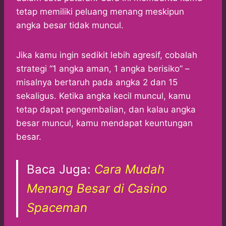
tetap memiliki peluang menang meskipun
angka besar tidak muncul.
Jika kamu ingin sedikit lebih agresif, cobalah
strategi “1 angka aman, 1 angka berisiko” –
misalnya bertaruh pada angka 2 dan 15
sekaligus. Ketika angka kecil muncul, kamu
tetap dapat pengembalian, dan kalau angka
besar muncul, kamu mendapat keuntungan
besar.
Baca Juga:
Cara Mudah
Menang Besar di Casino
Spaceman