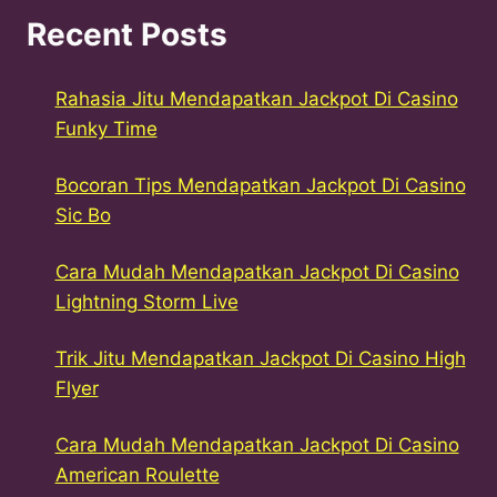
Recent Posts
Rahasia Jitu Mendapatkan Jackpot Di Casino
Funky Time
Bocoran Tips Mendapatkan Jackpot Di Casino
Sic Bo
Cara Mudah Mendapatkan Jackpot Di Casino
Lightning Storm Live
Trik Jitu Mendapatkan Jackpot Di Casino High
Flyer
Cara Mudah Mendapatkan Jackpot Di Casino
American Roulette