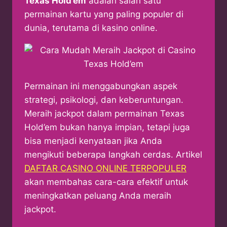
Texas Hold’em
adalah salah satu
permainan kartu yang paling populer di
dunia, terutama di kasino online.
Permainan ini menggabungkan aspek
strategi, psikologi, dan keberuntungan. ​
Meraih jackpot dalam permainan Texas
Hold’em bukan hanya impian, tetapi juga
bisa menjadi kenyataan jika Anda
mengikuti beberapa langkah cerdas.​ Artikel
DAFTAR CASINO ONLINE TERPOPULER
akan membahas cara-cara efektif untuk
meningkatkan peluang Anda meraih
jackpot.