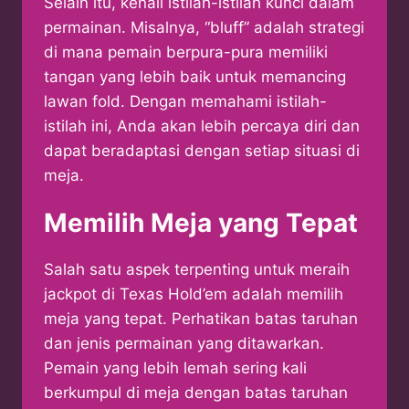
Selain itu, kenali istilah-istilah kunci dalam
permainan. Misalnya, “bluff” adalah strategi
di mana pemain berpura-pura memiliki
tangan yang lebih baik untuk memancing
lawan fold. Dengan memahami istilah-
istilah ini, Anda akan lebih percaya diri dan
dapat beradaptasi dengan setiap situasi di
meja.
Memilih Meja yang Tepat
Salah satu aspek terpenting untuk meraih
jackpot di Texas Hold’em adalah memilih
meja yang tepat. Perhatikan batas taruhan
dan jenis permainan yang ditawarkan.
Pemain yang lebih lemah sering kali
berkumpul di meja dengan batas taruhan