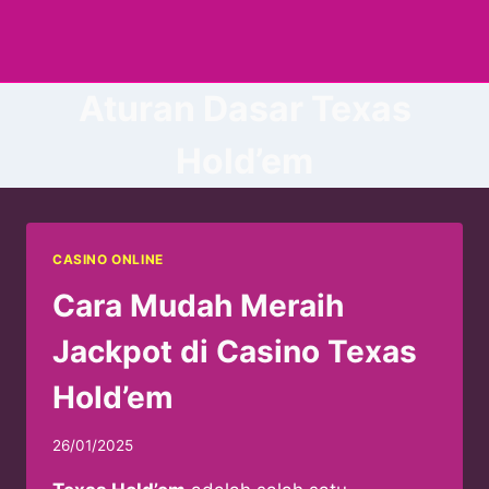
Skip
to
content
Aturan Dasar Texas
Hold’em
CASINO ONLINE
Cara Mudah Meraih
Jackpot di Casino Texas
Hold’em
26/01/2025