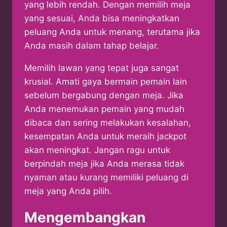
yang lebih rendah. Dengan memilih meja
yang sesuai, Anda bisa meningkatkan
peluang Anda untuk menang, terutama jika
Anda masih dalam tahap belajar.
Memilih lawan yang tepat juga sangat
krusial. Amati gaya bermain pemain lain
sebelum bergabung dengan meja. Jika
Anda menemukan pemain yang mudah
dibaca dan sering melakukan kesalahan,
kesempatan Anda untuk meraih jackpot
akan meningkat. Jangan ragu untuk
berpindah meja jika Anda merasa tidak
nyaman atau kurang memiliki peluang di
meja yang Anda pilih.
Mengembangkan