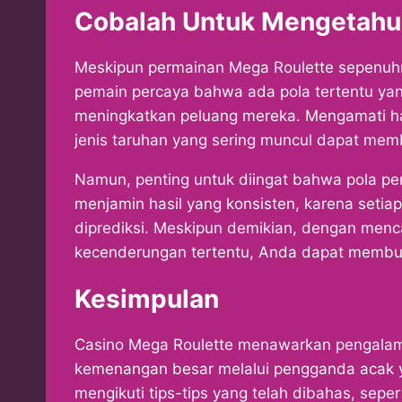
Cobalah Untuk Mengetahui
Meskipun permainan Mega Roulette sepenuh
pemain percaya bahwa ada pola tertentu yang
meningkatkan peluang mereka. Mengamati ha
jenis taruhan yang sering muncul dapat me
Namun, penting untuk diingat bahwa pola pe
menjamin hasil yang konsisten, karena setiap
diprediksi. Meskipun demikian, dengan menc
kecenderungan tertentu, Anda dapat membuat
Kesimpulan
Casino Mega Roulette menawarkan pengalam
kemenangan besar melalui pengganda acak
mengikuti tips-tips yang telah dibahas, sep