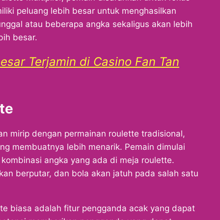
liki peluang lebih besar untuk menghasilkan
nggal atau beberapa angka sekaligus akan lebih
ih besar.
esar Terjamin di Casino Fan Tan
te
 mirip dengan permainan roulette tradisional,
ng membuatnya lebih menarik. Pemain dimulai
ombinasi angka yang ada di meja roulette.
kan berputar, dan bola akan jatuh pada salah satu
e biasa adalah fitur pengganda acak yang dapat