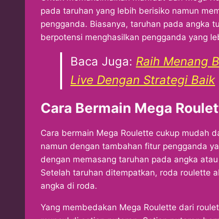
pada taruhan yang lebih berisiko namun memi
pengganda. Biasanya, taruhan pada angka tu
berpotensi menghasilkan pengganda yang leb
Baca Juga:
Raih Menang B
Live Dengan Strategi Baik
Cara Bermain Mega Roulet
Cara bermain Mega Roulette cukup mudah dan
namun dengan tambahan fitur pengganda ya
dengan memasang taruhan pada angka atau k
Setelah taruhan ditempatkan, roda roulette a
angka di roda.
Yang membedakan Mega Roulette dari roulett