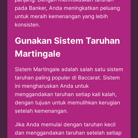
pada Banker, Anda meningkatkan peluang
untuk meraih kemenangan yang lebih
konsisten.
Gunakan Sistem Taruhan
Martingale
Sistem Martingale adalah salah satu sistem
taruhan paling populer di Baccarat. Sistem
ini mengharuskan Anda untuk
menggandakan taruhan setiap kali kalah,
dengan tujuan untuk memulihkan kerugian
setelah kemenangan.
Jika Anda memulai dengan taruhan kecil
dan menggandakan taruhan setelah setiap