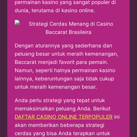
permainan kasino yang sangat populer di
dunia, terutama di kasino online.
Dengan aturannya yang sederhana dan
peluang besar untuk meraih kemenangan,
Baccarat menjadi favorit para pemain.
Namun, seperti halnya permainan kasino
lainnya, keberuntungan saja tidak cukup
untuk meraih kemenangan besar.
Anda perlu strategi yang tepat untuk
memaksimalkan peluang Anda. Berikut
DAFTAR CASINO ONLINE TERPOPULER
ini
akan memberikan beberapa strategi
cerdas yang bisa Anda terapkan untuk