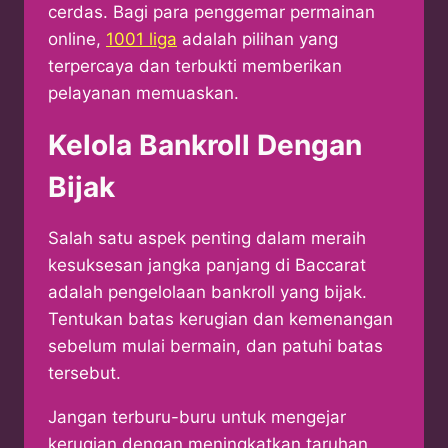
cerdas. Bagi para penggemar permainan
online,
1001 liga
adalah pilihan yang
terpercaya dan terbukti memberikan
pelayanan memuaskan.
Kelola Bankroll Dengan
Bijak
Salah satu aspek penting dalam meraih
kesuksesan jangka panjang di Baccarat
adalah pengelolaan bankroll yang bijak.
Tentukan batas kerugian dan kemenangan
sebelum mulai bermain, dan patuhi batas
tersebut.
Jangan terburu-buru untuk mengejar
kerugian dengan meningkatkan taruhan