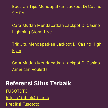
Bocoran Tips Mendapatkan Jackpot Di Casino
Sic Bo
Cara Mudah Mendapatkan Jackpot Di Casino
Lightning Storm Live
Trik Jitu Mendapatkan Jackpot Di Casino High
Flyer
Cara Mudah Mendapatkan Jackpot Di Casino
American Roulette
Referensi Situs Terbaik
FUSOTOTO
https://datahk4d.land/
Prediksi Fusototo