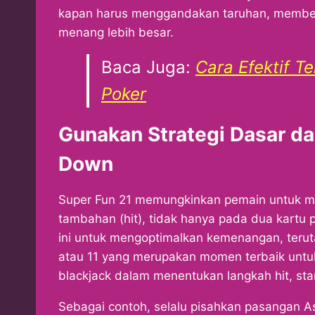
kapan harus menggandakan taruhan, membel
menang lebih besar.
Baca Juga:
Cara Efektif 
Poker
Gunakan Strategi Dasar d
Down
Super Fun 21 memungkinkan pemain untuk m
tambahan (hit), tidak hanya pada dua kartu p
ini untuk mengoptimalkan kemenangan, teruta
atau 11 yang merupakan momen terbaik untuk 
blackjack dalam menentukan langkah hit, stan
Sebagai contoh, selalu pisahkan pasangan 