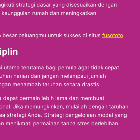
ikuti strategi dasar yang disesuaikan dengan
i keunggulan rumah dan meningkatkan
besar peluangmu untuk sukses di situs
fusototo
.
iplin
i utama terutama bagi pemula agar tidak cepat
ruhan harian dan jangan melampaui jumlah
engan menambah taruhan secara drastis.
da dapat bermain lebih lama dan membuat
onal. Jika memungkinkan, mulailah dengan taruhan
sa strategi Anda. Strategi pengelolaan modal yang
an menikmati permainan tanpa stres berlebihan.