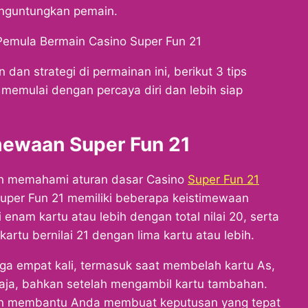
nguntungkan pemain.
an strategi di permainan ini, berikut 3 tips
mulai dengan percaya diri dan lebih siap
mewaan Super Fun 21
ah memahami aturan dasar Casino
Super Fun 21
Super Fun 21 memiliki beberapa keistimewaan
 enam kartu atau lebih dengan total nilai 20, serta
artu bernilai 21 dengan lima kartu atau lebih.
ngga empat kali, termasuk saat membelah kartu As,
aja, bahkan setelah mengambil kartu tambahan.
an membantu Anda membuat keputusan yang tepat