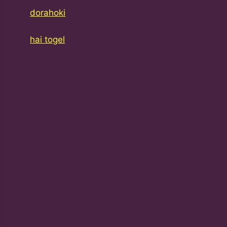
dorahoki
hai togel