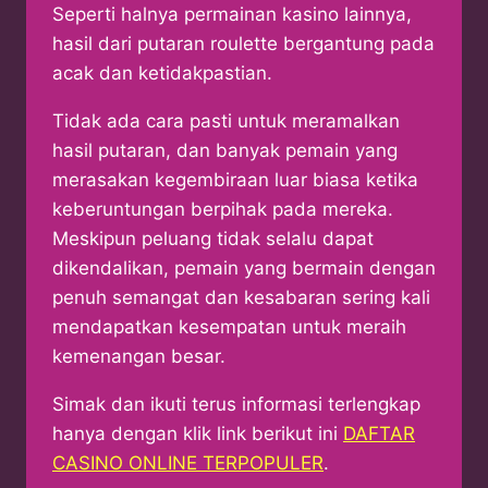
Seperti halnya permainan kasino lainnya,
hasil dari putaran roulette bergantung pada
acak dan ketidakpastian.
Tidak ada cara pasti untuk meramalkan
hasil putaran, dan banyak pemain yang
merasakan kegembiraan luar biasa ketika
keberuntungan berpihak pada mereka.
Meskipun peluang tidak selalu dapat
dikendalikan, pemain yang bermain dengan
penuh semangat dan kesabaran sering kali
mendapatkan kesempatan untuk meraih
kemenangan besar.
Simak dan ikuti terus informasi terlengkap
hanya dengan klik link berikut ini
DAFTAR
CASINO ONLINE TERPOPULER
.