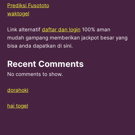
Prediksi Fusototo
waktogel
Link alternatif
daftar dan login
100% aman
mudah gampang memberikan jackpot besar yang
bisa anda dapatkan di sini.
Recent Comments
No comments to show.
dorahoki
hai togel