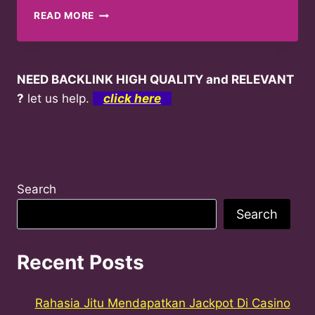
RAHASIA
READ MORE
DI
BALIK
KEMENANGAN
BESAR
NEED BACKLINK HIGH QUALITY and RELEVANT
K-
?
let us help.
click here
POP
ROULETTE
CASINO
Search
Search
Recent Posts
Rahasia Jitu Mendapatkan Jackpot Di Casino