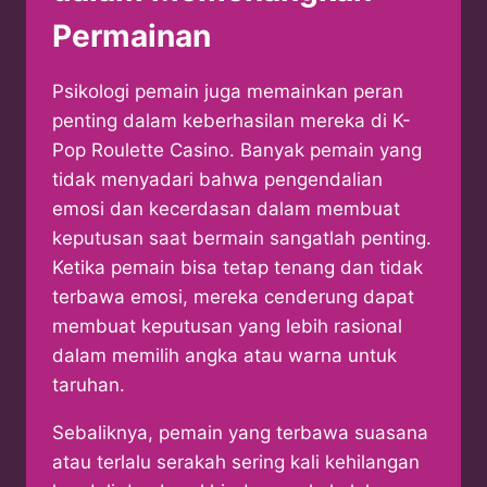
Permainan
Psikologi pemain juga memainkan peran
penting dalam keberhasilan mereka di K-
Pop Roulette Casino. Banyak pemain yang
tidak menyadari bahwa pengendalian
emosi dan kecerdasan dalam membuat
keputusan saat bermain sangatlah penting.
Ketika pemain bisa tetap tenang dan tidak
terbawa emosi, mereka cenderung dapat
membuat keputusan yang lebih rasional
dalam memilih angka atau warna untuk
taruhan.
Sebaliknya, pemain yang terbawa suasana
atau terlalu serakah sering kali kehilangan