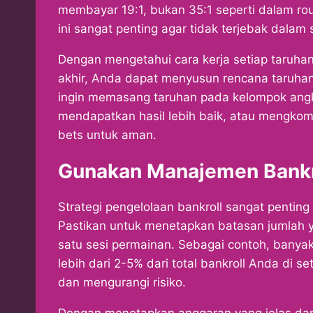
membayar 19:1, bukan 35:1 seperti dalam rou
ini sangat penting agar tidak terjebak dalam 
Dengan mengetahui cara kerja setiap taruha
akhir, Anda dapat menyusun rencana taruhan 
ingin memasang taruhan pada kelompok angk
mendapatkan hasil lebih baik, atau mengkomb
bets untuk aman.
Gunakan Manajemen Bankro
Strategi pengelolaan bankroll sangat penting
Pastikan untuk menetapkan batasan jumlah 
satu sesi permainan. Sebagai contoh, banya
lebih dari 2-5% dari total bankroll Anda di 
dan mengurangi risiko.
Dengan menetapkan anggaran yang jelas dan 