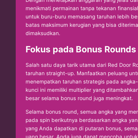
menikmati permainan tanpa tekanan finansial 
untuk buru-buru memasang taruhan lebih bes
batas maksimum kerugian yang bisa diterima 
dimaksudkan.
Fokus pada Bonus Rounds
Salah satu daya tarik utama dari Red Door R
taruhan straight-up. Manfaatkan peluang un
menempatkan taruhan strategis pada angka-a
kunci ini memiliki multiplier yang ditamba
besar selama bonus round juga meningkat.
Selama bonus round, semua angka yang mend
pada spin berikutnya berdasarkan angka ya
yang Anda dapatkan di putaran bonus, sem
uang besar. Anda juga dapat mencoba untu