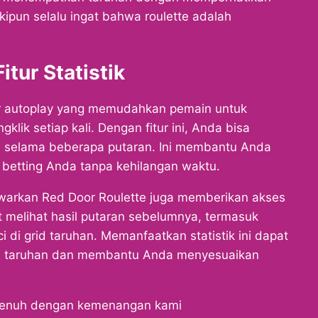
ipun selalu ingat bahwa roulette adalah
tur Statistik
tur autoplay yang memudahkan pemain untuk
lik setiap kali. Dengan fitur ini, Anda bisa
 selama beberapa putaran. Ini membantu Anda
 betting Anda tanpa kehilangan waktu.
awarkan Red Door Roulette juga memberikan akses
t melihat hasil putaran sebelumnya, termasuk
i di grid taruhan. Memanfaatkan statistik ini dapat
a taruhan dan membantu Anda menyesuaikan
g penuh dengan kemenangan kami