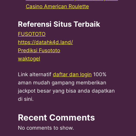
Casino American Roulette
Referensi Situs Terbaik
FUSOTOTO
https://datahk4d.land/
Prediksi Fusototo
waktogel
Link alternatif
daftar dan login
100%
aman mudah gampang memberikan
jackpot besar yang bisa anda dapatkan
di sini.
Recent Comments
No comments to show.