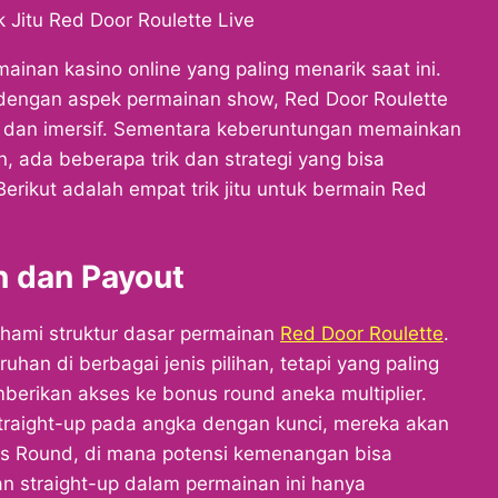
inan kasino online yang paling menarik saat ini.
 dengan aspek permainan show, Red Door Roulette
dan imersif. Sementara keberuntungan memainkan
, ada beberapa trik dan strategi yang bisa
rikut adalah empat trik jitu untuk bermain Red
n dan Payout
hami struktur dasar permainan
Red Door Roulette
.
han di berbagai jenis pilihan, tetapi yang paling
berikan akses ke bonus round aneka multiplier.
traight-up pada angka dengan kunci, mereka akan
s Round, di mana potensi kemenangan bisa
n straight-up dalam permainan ini hanya