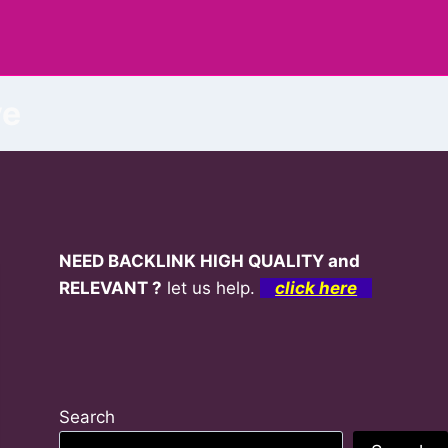
ve
NEED BACKLINK HIGH QUALITY and
RELEVANT ?
let us help.
click here
Search