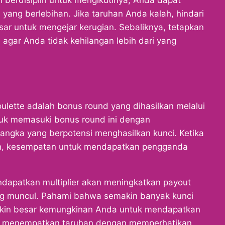
yang berlebihan. Jika taruhan Anda kalah, hindari
ar untuk mengejar kerugian. Sebaliknya, tetapkan
agar Anda tidak kehilangan lebih dari yang
oulette adalah bonus round yang dihasilkan melalui
tuk memasuki bonus round ini dengan
ngka yang berpotensi menghasilkan kunci. Ketika
hkan, kesempatan untuk mendapatkan pengganda
apatkan multiplier akan meningkatkan payout
ng muncul. Pahami bahwa semakin banyak kunci
akin besar kemungkinan Anda untuk mendapatkan
k menempatkan taruhan dengan memperhatikan