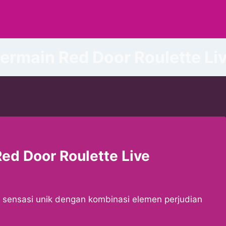
ermain Red Door Roulette Li
Red Door Roulette Live
 sensasi unik dengan kombinasi elemen perjudian