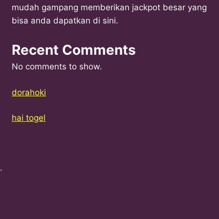
mudah gampang memberikan jackpot besar yang
bisa anda dapatkan di sini.
Recent Comments
No comments to show.
dorahoki
hai togel
.