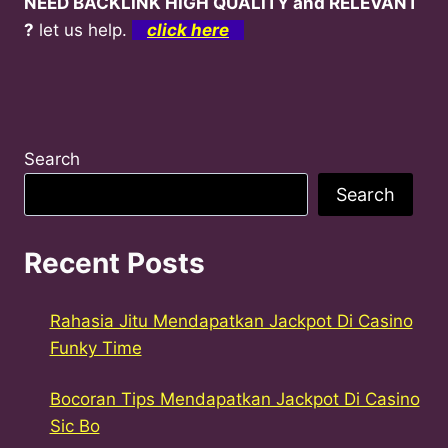
NEED BACKLINK HIGH QUALITY and RELEVANT
BUCHAREST
?
let us help.
click here
ROULETTE
Search
Search
Recent Posts
Rahasia Jitu Mendapatkan Jackpot Di Casino
Funky Time
Bocoran Tips Mendapatkan Jackpot Di Casino
Sic Bo