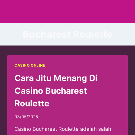
Skip
to
content
Bucharest Roulette
CASINO ONLINE
Cara Jitu Menang Di
Casino Bucharest
Roulette
03/05/2025
Casino Bucharest Roulette adalah salah