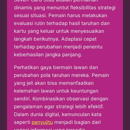
dinamis yang menuntut fleksibilitas strategi
sesuai situasi. Pemain harus melakukan
evaluasi rutin terhadap hasil taruhan dan
kartu yang keluar untuk menyesuaikan
langkah berikutnya. Adaptasi cepat
terhadap perubahan menjadi penentu
keberhasilan jangka panjang.
Perhatikan gaya bermain lawan dan
perubahan pola taruhan mereka. Pemain
yang jeli akan bisa memanfaatkan
kelemahan lawan untuk keuntungan
sendiri. Kombinasikan observasi dengan
pengalaman agar strategi lebih efektif.
Dalam dunia digital, kemunculan kata
seperti
penyujitu
menjadi bagian dari