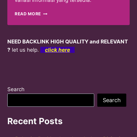
variasi informasi yang tersedia.
CARA
READ MORE
DAN
STRATEGI
TERBAIK
UNTUK
NEED BACKLINK HIGH QUALITY and RELEVANT
MENANG
?
let us help.
click here
DI
SEVEN-
CARD
STUD
Search
Search
Recent Posts