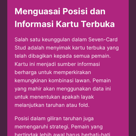
Menguasai Posisi dan
Informasi Kartu Terbuka
Salah satu keunggulan dalam Seven-Card
Stud adalah menyimak kartu terbuka yang
telah dibagikan kepada semua pemain.
Kartu ini menjadi sumber informasi
berharga untuk memperkirakan
kemungkinan kombinasi lawan. Pemain
yang mahir akan menggunakan data ini
untuk menentukan apakah layak
melanjutkan taruhan atau fold.
Posisi dalam giliran taruhan juga
memengaruhi strategi. Pemain yang
bertindak lebih awal harus berhati-hati