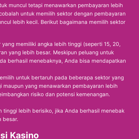
untuk muncul tetapi menawarkan pembayaran lebih
, cobalah untuk memilih sektor dengan pembayaran
ncul lebih kecil. Berikut bagaimana memilih sektor
r yang memiliki angka lebih tinggi (seperti 15, 20,
n yang lebih besar. Meskipun peluang untuk
 Anda berhasil menebaknya, Anda bisa mendapatkan
emilih untuk bertaruh pada beberapa sektor yang
nggi maupun yang menawarkan pembayaran lebih
eimbangkan risiko dan potensi kemenangan.
inggi lebih berisiko, jika Anda berhasil menebak
 besar.
si Kasino