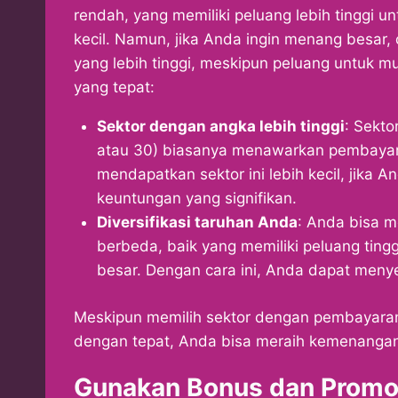
rendah, yang memiliki peluang lebih tinggi 
kecil. Namun, jika Anda ingin menang besar
yang lebih tinggi, meskipun peluang untuk mu
yang tepat:
Sektor dengan angka lebih tinggi
: Sekto
atau 30) biasanya menawarkan pembayara
mendapatkan sektor ini lebih kecil, jika
keuntungan yang signifikan.
Diversifikasi taruhan Anda
: Anda bisa m
berbeda, baik yang memiliki peluang ti
besar. Dengan cara ini, Anda dapat meny
Meskipun memilih sektor dengan pembayaran t
dengan tepat, Anda bisa meraih kemenangan
Gunakan Bonus dan Promo