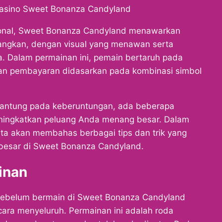
onal, Sweet Bonanza Candyland menawarkan
ngkan, dengan visual yang menawan serta
 Dalam permainan ini, pemain bertaruh pada
dan pembayaran didasarkan pada kombinasi simbol
gantung pada keberuntungan, ada beberapa
eningkatkan peluang Anda menang besar. Dalam
kita akan membahas berbagai tips dan trik yang
esar di Sweet Bonanza Candyland.
inan
sebelum bermain di Sweet Bonanza Candyland
ra menyeluruh. Permainan ini adalah roda