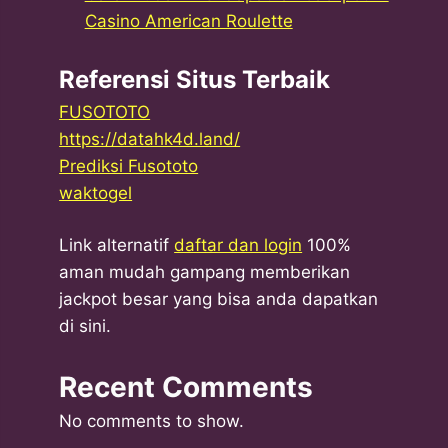
Casino American Roulette
Referensi Situs Terbaik
FUSOTOTO
https://datahk4d.land/
Prediksi Fusototo
waktogel
Link alternatif
daftar dan login
100%
aman mudah gampang memberikan
jackpot besar yang bisa anda dapatkan
di sini.
Recent Comments
No comments to show.