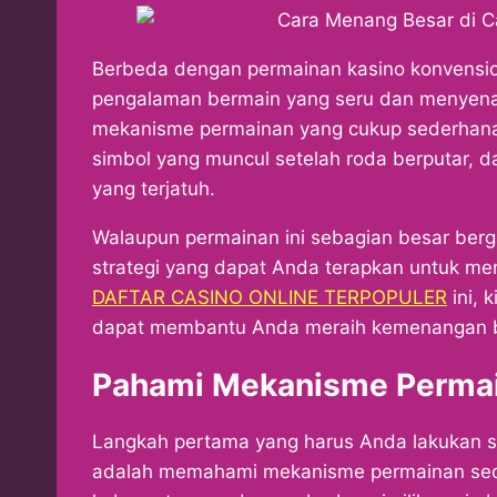
Berbeda dengan permainan kasino konvensi
pengalaman bermain yang seru dan menyena
mekanisme permainan yang cukup sederhana.
simbol yang muncul setelah roda berputar, 
yang terjatuh.
Walaupun permainan ini sebagian besar ber
strategi yang dapat Anda terapkan untuk m
DAFTAR CASINO ONLINE TERPOPULER
ini, 
dapat membantu Anda meraih kemenangan b
Pahami Mekanisme Perma
Langkah pertama yang harus Anda lakukan 
adalah memahami mekanisme permainan seca