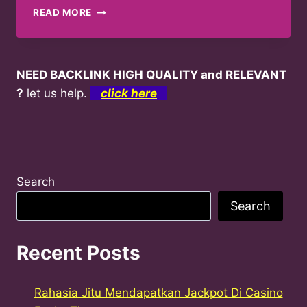
RAHASIA
READ MORE
JITU
MENDAPATKAN
JACKPOT
DI
NEED BACKLINK HIGH QUALITY and RELEVANT
CASINO
?
let us help.
click here
BLACKJACK
Search
Search
Recent Posts
Rahasia Jitu Mendapatkan Jackpot Di Casino