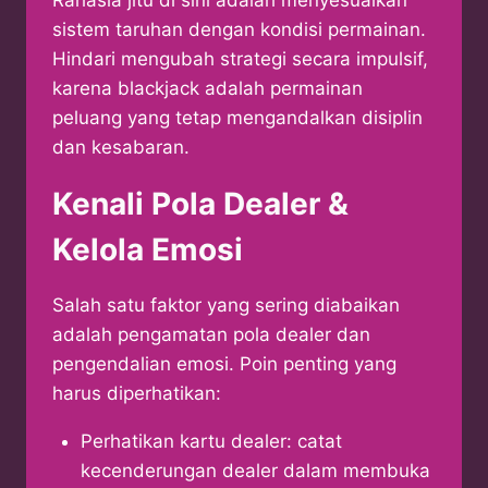
sistem taruhan dengan kondisi permainan.
Hindari mengubah strategi secara impulsif,
karena blackjack adalah permainan
peluang yang tetap mengandalkan disiplin
dan kesabaran.
Kenali Pola Dealer &
Kelola Emosi
Salah satu faktor yang sering diabaikan
adalah pengamatan pola dealer dan
pengendalian emosi. Poin penting yang
harus diperhatikan:
Perhatikan kartu dealer: catat
kecenderungan dealer dalam membuka