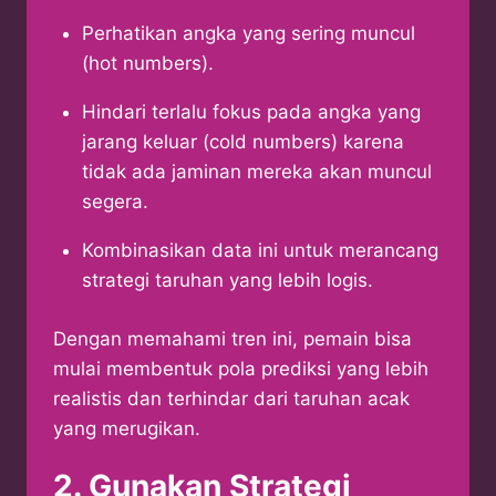
Perhatikan angka yang sering muncul
(hot numbers).
Hindari terlalu fokus pada angka yang
jarang keluar (cold numbers) karena
tidak ada jaminan mereka akan muncul
segera.
Kombinasikan data ini untuk merancang
strategi taruhan yang lebih logis.
Dengan memahami tren ini, pemain bisa
mulai membentuk pola prediksi yang lebih
realistis dan terhindar dari taruhan acak
yang merugikan.
2.
Gunakan Strategi