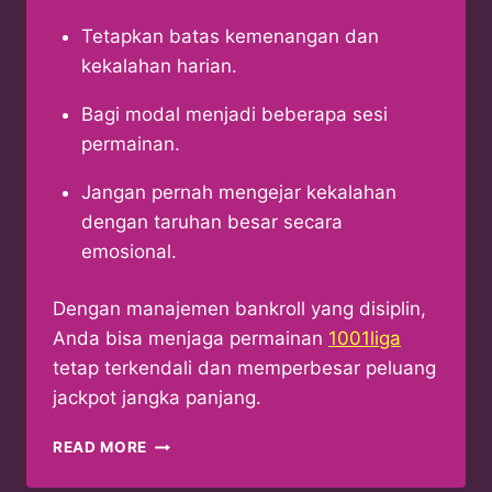
Tetapkan batas kemenangan dan
kekalahan harian.
Bagi modal menjadi beberapa sesi
permainan.
Jangan pernah mengejar kekalahan
dengan taruhan besar secara
emosional.
Dengan manajemen bankroll yang disiplin,
Anda bisa menjaga permainan
1001liga
tetap terkendali dan memperbesar peluang
jackpot jangka panjang.
RAHASIA
READ MORE
JACKPOT
BESAR