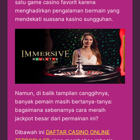
satu game casino favorit karena
menghadirkan pengalaman bermain yang
mendekati suasana kasino sungguhan.
Namun, di balik tampilan canggihnya,
banyak pemain masih bertanya-tanya:
bagaimana sebenarnya cara meraih
jackpot besar dari permainan ini?
Dibawah ini
DAFTAR CASINO ONLINE