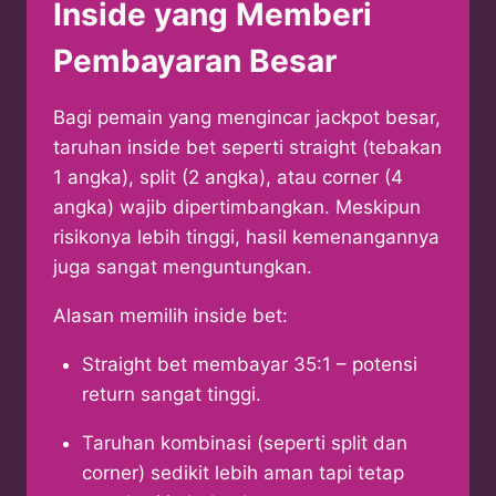
Inside yang Memberi
Pembayaran Besar
Bagi pemain yang mengincar jackpot besar,
taruhan inside bet seperti straight (tebakan
1 angka), split (2 angka), atau corner (4
angka) wajib dipertimbangkan. Meskipun
risikonya lebih tinggi, hasil kemenangannya
juga sangat menguntungkan.
Alasan memilih inside bet:
Straight bet membayar 35:1 – potensi
return sangat tinggi.
Taruhan kombinasi (seperti split dan
corner) sedikit lebih aman tapi tetap