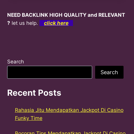
DI
CASINO
NEED BACKLINK HIGH QUALITY and RELEVANT
IMMERSIVE
?
let us help.
click here
ROULETTE
LIVE
Search
Search
Recent Posts
Rahasia Jitu Mendapatkan Jackpot Di Casino
Funky Time
Bocoran Tips Mendapatkan Jackpot Di Casino