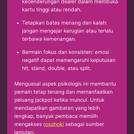
kecenderungan dealer dalam membuka
kartu tinggi atau rendah.
Tetapkan batas menang dan kalah:
jangan mengejar kerugian atau terlalu
terbawa kemenangan.
Bermain fokus dan konsisten: emosi
negatif dapat memengaruhi keputusan
hit, stand, double, atau split.
Menguasai aspek psikologis ini membantu
pemain tetap tenang dan memanfaatkan
peluang jackpot ketika muncul. Untuk
mendapatkan gambaran yang lebih
lengkap, banyak pembaca memilih
mengakses
rosohoki
sebagai sumber
lanjutan.