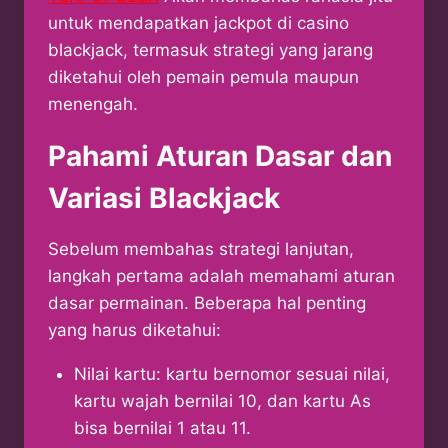
untuk mendapatkan jackpot di casino
blackjack, termasuk strategi yang jarang
diketahui oleh pemain pemula maupun
menengah.
Pahami Aturan Dasar dan
Variasi Blackjack
Sebelum membahas strategi lanjutan,
langkah pertama adalah memahami aturan
dasar permainan. Beberapa hal penting
yang harus diketahui:
Nilai kartu: kartu bernomor sesuai nilai,
kartu wajah bernilai 10, dan kartu As
bisa bernilai 1 atau 11.