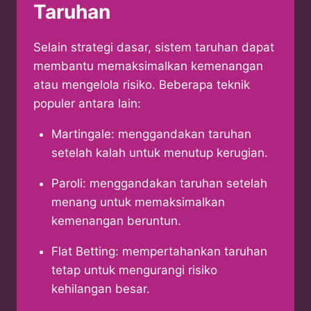
Taruhan
Selain strategi dasar, sistem taruhan dapat
membantu memaksimalkan kemenangan
atau mengelola risiko. Beberapa teknik
populer antara lain:
Martingale: menggandakan taruhan
setelah kalah untuk menutup kerugian.
Paroli: menggandakan taruhan setelah
menang untuk memaksimalkan
kemenangan beruntun.
Flat Betting: mempertahankan taruhan
tetap untuk mengurangi risiko
kehilangan besar.