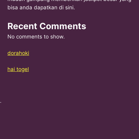
bisa anda dapatkan di sini.
Recent Comments
No comments to show.
dorahoki
hai togel
.