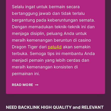
Selalu ingat untuk bermain secara
bertanggung jawab dan tidak terlalu
bergantung pada keberuntungan semata.
Dengan memadukan teknik-teknik ini dan
menjaga disiplin, peluang Anda untuk
meraih kemenangan beruntun di casino
Dragon Tiger dari
palu4d
akan semakin
terbuka. Semoga tips ini membantu Anda
menjadi pemain yang lebih cerdas dan
meraih kemenangan konsisten di
permainan ini.
TEKNIK
READ MORE
MENJADI
PEMENANG
BERUNTUN
DI
NEED BACKLINK HIGH QUALITY and RELEVANT
CASINO