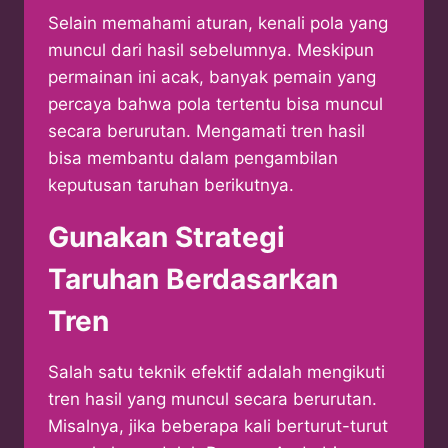
Selain memahami aturan, kenali pola yang
muncul dari hasil sebelumnya. Meskipun
permainan ini acak, banyak pemain yang
percaya bahwa pola tertentu bisa muncul
secara berurutan. Mengamati tren hasil
bisa membantu dalam pengambilan
keputusan taruhan berikutnya.
Gunakan Strategi
Taruhan Berdasarkan
Tren
Salah satu teknik efektif adalah mengikuti
tren hasil yang muncul secara berurutan.
Misalnya, jika beberapa kali berturut-turut