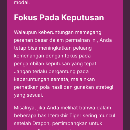
modal.
Fokus Pada Keputusan
Walaupun keberuntungan memegang
peranan besar dalam permainan ini, Anda
tetap bisa meningkatkan peluang
kemenangan dengan fokus pada
pengambilan keputusan yang tepat.
Jangan terlalu bergantung pada
keberuntungan semata, melainkan
perhatikan pola hasil dan gunakan strategi
yang sesuai.
Misalnya, jika Anda melihat bahwa dalam
beberapa hasil terakhir Tiger sering muncul
setelah Dragon, pertimbangkan untuk