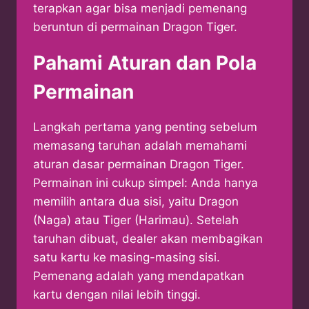
terapkan agar bisa menjadi pemenang
beruntun di permainan Dragon Tiger.
Pahami Aturan dan Pola
Permainan
Langkah pertama yang penting sebelum
memasang taruhan adalah memahami
aturan dasar permainan Dragon Tiger.
Permainan ini cukup simpel: Anda hanya
memilih antara dua sisi, yaitu Dragon
(Naga) atau Tiger (Harimau). Setelah
taruhan dibuat, dealer akan membagikan
satu kartu ke masing-masing sisi.
Pemenang adalah yang mendapatkan
kartu dengan nilai lebih tinggi.