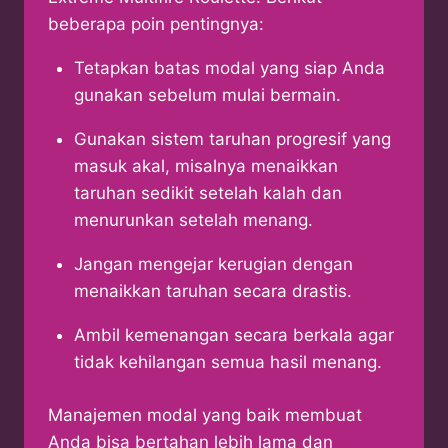
beberapa poin pentingnya:
Tetapkan batas modal yang siap Anda
gunakan sebelum mulai bermain.
Gunakan sistem taruhan progresif yang
masuk akal, misalnya menaikkan
taruhan sedikit setelah kalah dan
menurunkan setelah menang.
Jangan mengejar kerugian dengan
menaikkan taruhan secara drastis.
Ambil kemenangan secara berkala agar
tidak kehilangan semua hasil menang.
Manajemen modal yang baik membuat
Anda bisa bertahan lebih lama dan