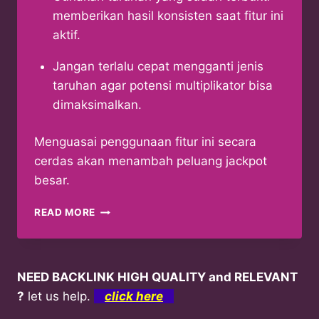
memberikan hasil konsisten saat fitur ini
aktif.
Jangan terlalu cepat mengganti jenis
taruhan agar potensi multiplikator bisa
dimaksimalkan.
Menguasai penggunaan fitur ini secara
cerdas akan menambah peluang jackpot
besar.
CARA
READ MORE
JITU
MUDAH
JACKPOT
DI
NEED BACKLINK HIGH QUALITY and RELEVANT
CASINO
?
let us help.
click here
EXTREME
MULTIFIRE