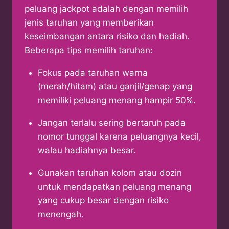
peluang jackpot adalah dengan memilih
jenis taruhan yang memberikan
keseimbangan antara risiko dan hadiah.
Beberapa tips memilih taruhan:
Fokus pada taruhan warna
(merah/hitam) atau ganjil/genap yang
memiliki peluang menang hampir 50%.
Jangan terlalu sering bertaruh pada
nomor tunggal karena peluangnya kecil,
walau hadiahnya besar.
Gunakan taruhan kolom atau dozin
untuk mendapatkan peluang menang
yang cukup besar dengan risiko
menengah.