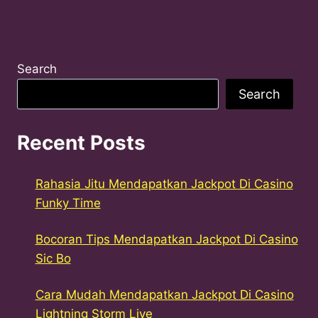
ROULETTE
Search
Search
Recent Posts
Rahasia Jitu Mendapatkan Jackpot Di Casino
Funky Time
Bocoran Tips Mendapatkan Jackpot Di Casino
Sic Bo
Cara Mudah Mendapatkan Jackpot Di Casino
Lightning Storm Live