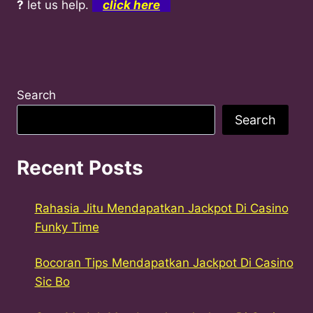
?
let us help.
click here
CASINO
Search
Search
Recent Posts
Rahasia Jitu Mendapatkan Jackpot Di Casino
Funky Time
Bocoran Tips Mendapatkan Jackpot Di Casino
Sic Bo