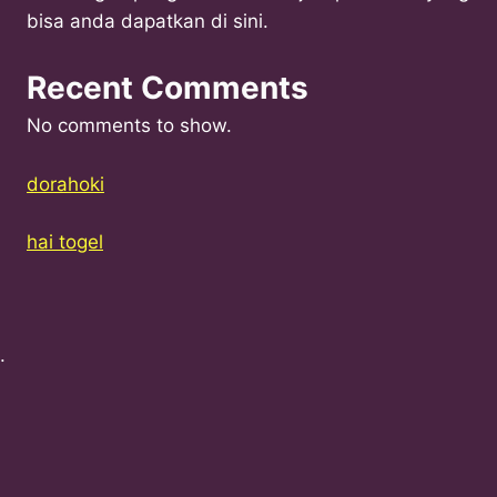
bisa anda dapatkan di sini.
Recent Comments
No comments to show.
dorahoki
hai togel
.