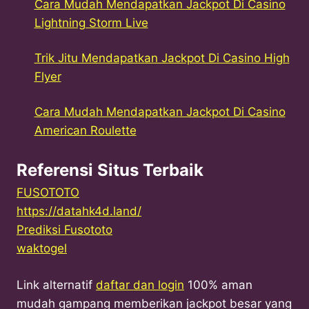
Cara Mudah Mendapatkan Jackpot Di Casino
Lightning Storm Live
Trik Jitu Mendapatkan Jackpot Di Casino High
Flyer
Cara Mudah Mendapatkan Jackpot Di Casino
American Roulette
Referensi Situs Terbaik
FUSOTOTO
https://datahk4d.land/
Prediksi Fusototo
waktogel
Link alternatif
daftar dan login
100% aman
mudah gampang memberikan jackpot besar yang