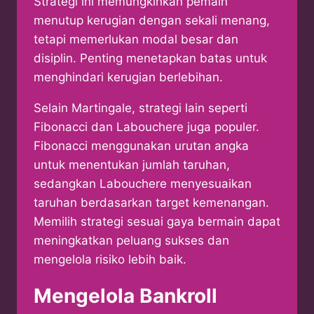
Strategi ini memungkinkan pemain
menutup kerugian dengan sekali menang,
tetapi memerlukan modal besar dan
disiplin. Penting menetapkan batas untuk
menghindari kerugian berlebihan.
Selain Martingale, strategi lain seperti
Fibonacci dan Labouchere juga populer.
Fibonacci menggunakan urutan angka
untuk menentukan jumlah taruhan,
sedangkan Labouchere menyesuaikan
taruhan berdasarkan target kemenangan.
Memilih strategi sesuai gaya bermain dapat
meningkatkan peluang sukses dan
mengelola risiko lebih baik.
Mengelola Bankroll