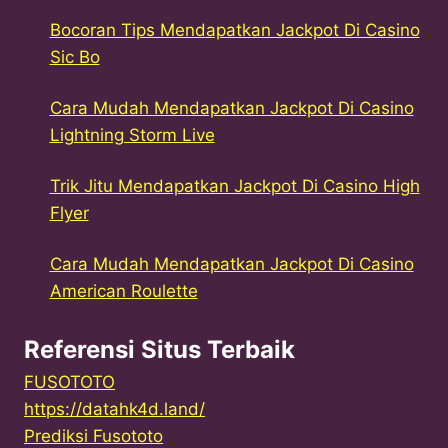
Bocoran Tips Mendapatkan Jackpot Di Casino
Sic Bo
Cara Mudah Mendapatkan Jackpot Di Casino
Lightning Storm Live
Trik Jitu Mendapatkan Jackpot Di Casino High
Flyer
Cara Mudah Mendapatkan Jackpot Di Casino
American Roulette
Referensi Situs Terbaik
FUSOTOTO
https://datahk4d.land/
Prediksi Fusototo