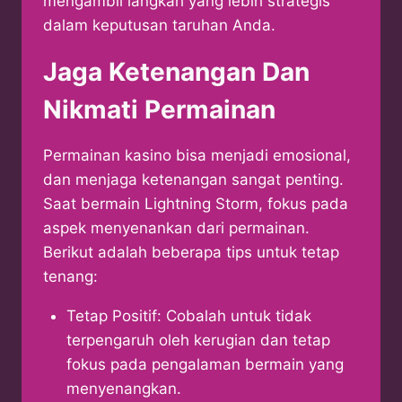
mengambil langkah yang lebih strategis
dalam keputusan taruhan Anda.
Jaga Ketenangan Dan
Nikmati Permainan
Permainan kasino bisa menjadi emosional,
dan menjaga ketenangan sangat penting.
Saat bermain Lightning Storm, fokus pada
aspek menyenankan dari permainan.
Berikut adalah beberapa tips untuk tetap
tenang:
Tetap Positif: Cobalah untuk tidak
terpengaruh oleh kerugian dan tetap
fokus pada pengalaman bermain yang
menyenangkan.