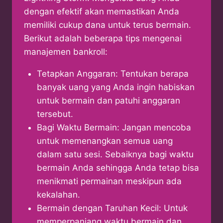
dengan efektif akan memastikan Anda
memiliki cukup dana untuk terus bermain.
Berikut adalah beberapa tips mengenai
manajemen bankroll:
Tetapkan Anggaran: Tentukan berapa
banyak uang yang Anda ingin habiskan
untuk bermain dan patuhi anggaran
tersebut.
Bagi Waktu Bermain: Jangan mencoba
untuk memenangkan semua uang
dalam satu sesi. Sebaiknya bagi waktu
bermain Anda sehingga Anda tetap bisa
menikmati permainan meskipun ada
kekalahan.
Bermain dengan Taruhan Kecil: Untuk
memperpanjang waktu bermain dan