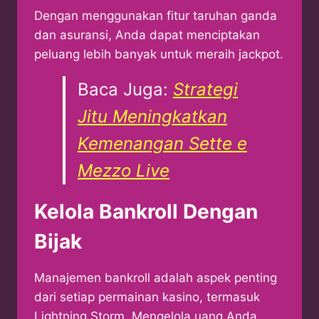
Dengan menggunakan fitur taruhan ganda
dan asuransi, Anda dapat menciptakan
peluang lebih banyak untuk meraih jackpot.
Baca Juga:
Strategi
Jitu Meningkatkan
Kemenangan Sette e
Mezzo Live
Kelola Bankroll Dengan
Bijak
Manajemen bankroll adalah aspek penting
dari setiap permainan kasino, termasuk
Lightning Storm. Mengelola uang Anda