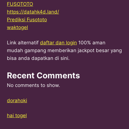
FUSOTOTO
https://datahk4d.land/
Prediksi Fusototo
waktogel
Link alternatif
daftar dan login
100% aman
mudah gampang memberikan jackpot besar yang
bisa anda dapatkan di sini.
Recent Comments
No comments to show.
dorahoki
hai togel