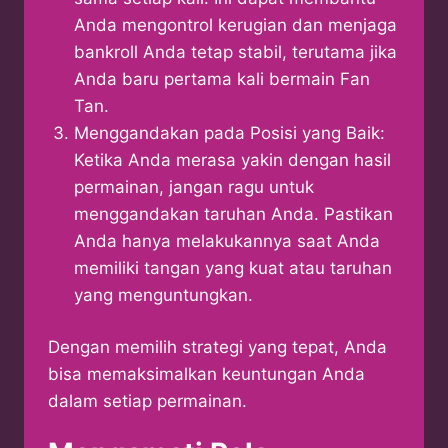
Anda mengontrol kerugian dan menjaga
bankroll Anda tetap stabil, terutama jika
Anda baru pertama kali bermain Fan
Tan.
Menggandakan pada Posisi yang Baik:
Ketika Anda merasa yakin dengan hasil
permainan, jangan ragu untuk
menggandakan taruhan Anda. Pastikan
Anda hanya melakukannya saat Anda
memiliki tangan yang kuat atau taruhan
yang menguntungkan.
Dengan memilih strategi yang tepat, Anda
bisa memaksimalkan keuntungan Anda
dalam setiap permainan.