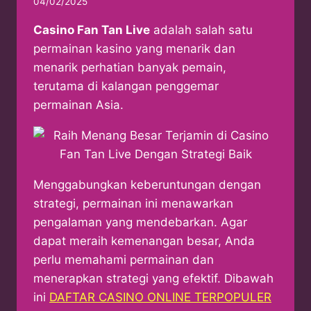
04/02/2025
Casino Fan Tan Live
adalah salah satu
permainan kasino yang menarik dan
menarik perhatian banyak pemain,
terutama di kalangan penggemar
permainan Asia.
Menggabungkan keberuntungan dengan
strategi, permainan ini menawarkan
pengalaman yang mendebarkan. Agar
dapat meraih kemenangan besar, Anda
perlu memahami permainan dan
menerapkan strategi yang efektif. Dibawah
ini
DAFTAR CASINO ONLINE TERPOPULER