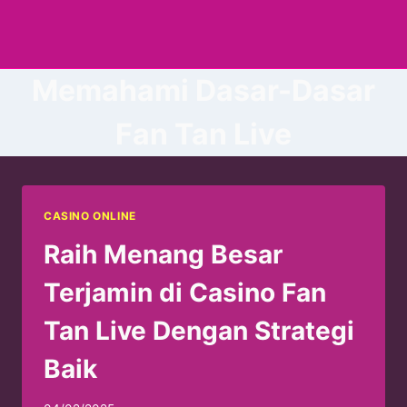
Skip
to
content
Memahami Dasar-Dasar
Fan Tan Live
CASINO ONLINE
Raih Menang Besar
Terjamin di Casino Fan
Tan Live Dengan Strategi
Baik