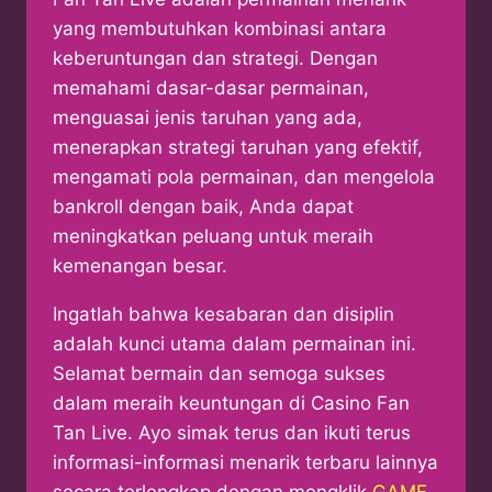
yang membutuhkan kombinasi antara
keberuntungan dan strategi. ​Dengan
memahami dasar-dasar permainan,
menguasai jenis taruhan yang ada,
menerapkan strategi taruhan yang efektif,
mengamati pola permainan, dan mengelola
bankroll dengan baik, Anda dapat
meningkatkan peluang untuk meraih
kemenangan besar.​
Ingatlah bahwa kesabaran dan disiplin
adalah kunci utama dalam permainan ini.
Selamat bermain dan semoga sukses
dalam meraih keuntungan di Casino Fan
Tan Live. Ayo simak terus dan ikuti terus
informasi-informasi menarik terbaru lainnya