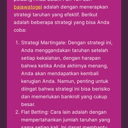
bajawatogel
adalah dengan menerapkan
strategi taruhan yang efektif. Berikut
adalah beberapa strategi yang bisa Anda
coba:
Strategi Martingale: Dengan strategi ini,
Anda menggandakan taruhan setelah
setiap kekalahan, dengan harapan
bahwa ketika Anda akhirnya menang,
Anda akan mendapatkan kembali
kerugian Anda. Namun, penting untuk
diingat bahwa strategi ini bisa berisiko
dan memerlukan bankroll yang cukup
besar.
Flat Betting: Cara lain adalah dengan
mempertahankan jumlah taruhan yang
sama setiap kali. Ini dapat membantu