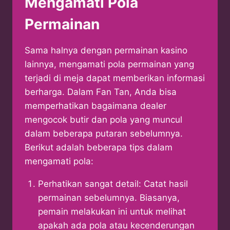
Mengamati Pola
Permainan
Sama halnya dengan permainan kasino
lainnya, mengamati pola permainan yang
terjadi di meja dapat memberikan informasi
berharga. Dalam Fan Tan, Anda bisa
memperhatikan bagaimana dealer
mengocok butir dan pola yang muncul
dalam beberapa putaran sebelumnya.
Berikut adalah beberapa tips dalam
mengamati pola:
Perhatikan sangat detail: Catat hasil
permainan sebelumnya. Biasanya,
pemain melakukan ini untuk melihat
apakah ada pola atau kecenderungan