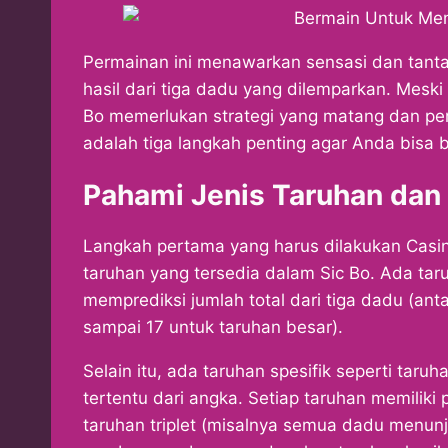
Permainan ini menawarkan sensasi dan tanta
hasil dari tiga dadu yang dilemparkan. Meski
Bo memerlukan strategi yang matang dan pe
adalah tiga langkah penting agar Anda bisa
Pahami Jenis Taruhan dan
Langkah pertama yang harus dilakukan Cas
taruhan yang tersedia dalam Sic Bo. Ada tar
memprediksi jumlah total dari tiga dadu (anta
sampai 17 untuk taruhan besar).
Selain itu, ada taruhan spesifik seperti taruh
tertentu dari angka. Setiap taruhan memilik
taruhan triplet (misalnya semua dadu menunju