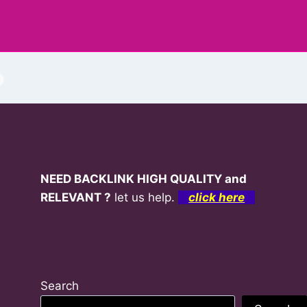
o
NEED BACKLINK HIGH QUALITY and
RELEVANT ?
let us help.
click here
Search