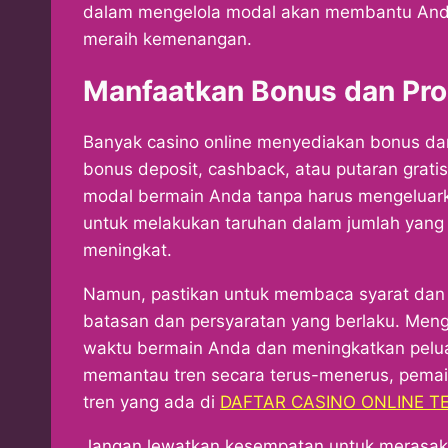
dalam mengelola modal akan membantu Anda
meraih kemenangan.
Manfaatkan Bonus dan Pr
Banyak casino online menyediakan bonus dan
bonus deposit, cashback, atau putaran grat
modal bermain Anda tanpa harus mengeluark
untuk melakukan taruhan dalam jumlah yang 
meningkat.
Namun, pastikan untuk membaca syarat dan
batasan dan persyaratan yang berlaku. Men
waktu bermain Anda dan meningkatkan pel
memantau tren secara terus-menerus, pemai
tren yang ada di
DAFTAR CASINO ONLINE T
Jangan lewatkan kesempatan untuk merasaka