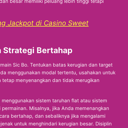
n besar memiliki peluang lebih tinggi tetapi
ng Jackpot di Casino Sweet
 Strategi Bertahap
main Sic Bo. Tentukan batas kerugian dan target
nda menggunakan modal tertentu, usahakan untuk
an tetap menyenangkan dan tidak merugikan
rti menggunakan sistem taruhan flat atau sistem
si permainan. Misalnya, jika Anda memenangkan
cara bertahap, dan sebaliknya jika mengalami
jenak untuk menghindari kerugian besar. Disiplin