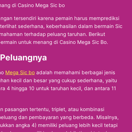
ngan tersendiri karena pemain harus memprediksi
 terlihat sederhana, keberhasilan dalam bermain Sic
mahaman terhadap peluang taruhan. Berikut
 bermain untuk menang di Casino Mega Sic Bo.
 Peluangnya
ino
Mega Sic bo
adalah memahami berbagai jenis
uhan kecil dan besar yang cukup sederhana, yaitu
ra 4 hingga 10 untuk taruhan kecil, dan antara 11
an pasangan tertentu, triplet, atau kombinasi
i peluang dan pembayaran yang berbeda. Misalnya,
kkan angka 4) memiliki peluang lebih kecil tetapi