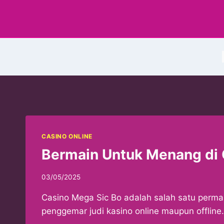
Skip
to
content
CASINO ONLINE
Bermain Untuk Menang di 
03/05/2025
Casino Mega Sic Bo adalah salah satu perma
penggemar judi kasino online maupun offline.