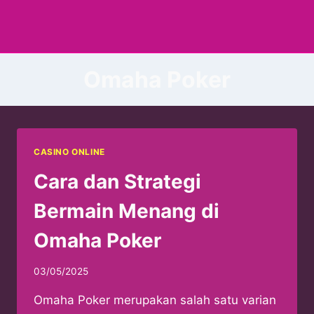
Skip
to
content
Omaha Poker
CASINO ONLINE
Cara dan Strategi
Bermain Menang di
Omaha Poker
03/05/2025
Omaha Poker merupakan salah satu varian