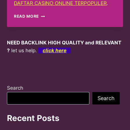
DAFTAR CASINO ONLINE TERPOPULER
.
CARA
READ MORE
DAN
STRATEGI
BERMAIN
MENANG
NEED BACKLINK HIGH QUALITY and RELEVANT
DI
?
let us help.
click here
OMAHA
POKER
Search
Search
Recent Posts