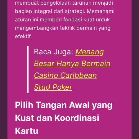
membuat pengelolaan taruhan menjadi
bagian integral dari strategi. Memahami
aturan ini memberi fondasi kuat untuk
mengembangkan teknik bermain yang
efektif.
Baca Juga:
Menang
Besar Hanya Bermain
Casino Caribbean
Stud Poker
Pilih Tangan Awal yang
Kuat dan Koordinasi
Kartu