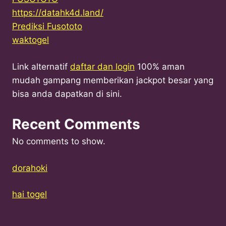
https://datahk4d.land/
Prediksi Fusototo
waktogel
Link alternatif
daftar dan login
100% aman
mudah gampang memberikan jackpot besar yang
bisa anda dapatkan di sini.
Recent Comments
No comments to show.
dorahoki
hai togel