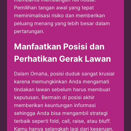
Pemilihan tangan awal yang tepat
meminimalisasi risiko dan memberikan
peluang menang yang lebih besar dalam
pertarungan.
Manfaatkan Posisi dan
Perhatikan Gerak Lawan
Dalam Omaha, posisi duduk sangat krusial
karena memungkinkan Anda mengamati
tindakan lawan sebelum harus membuat
keputusan. Bermain di posisi akhir
memberikan keuntungan informasi
sehingga Anda bisa mengambil strategi
terbaik seperti fold, call, raise, atau bluff.
Kamu hanya selangkah lagi dari keseruan,