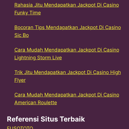
Rahasia Jitu Mendapatkan Jackpot Di Casino
Funky Time
Bocoran Tips Mendapatkan Jackpot Di Casino
Sic Bo
Cara Mudah Mendapatkan Jackpot Di Casino
Lightning Storm Live
Trik Jitu Mendapatkan Jackpot Di Casino High
Flyer
Cara Mudah Mendapatkan Jackpot Di Casino
American Roulette
Referensi Situs Terbaik
FUSOTOTO