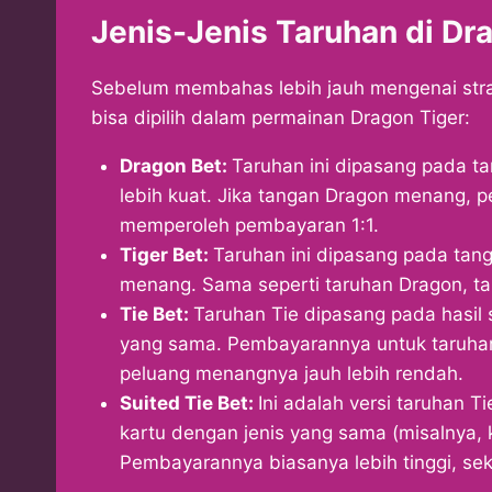
Jenis-Jenis Taruhan di Dr
Sebelum membahas lebih jauh mengenai strate
bisa dipilih dalam permainan Dragon Tiger:
Dragon Bet:
Taruhan ini dipasang pada t
lebih kuat. Jika tangan Dragon menang, 
memperoleh pembayaran 1:1.
Tiger Bet:
Taruhan ini dipasang pada tang
menang. Sama seperti taruhan Dragon, ta
Tie Bet:
Taruhan Tie dipasang pada hasil s
yang sama. Pembayarannya untuk taruhan in
peluang menangnya jauh lebih rendah.
Suited Tie Bet:
Ini adalah versi taruhan T
kartu dengan jenis yang sama (misalnya, k
Pembayarannya biasanya lebih tinggi, seki