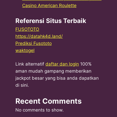
Casino American Roulette
Referensi Situs Terbaik
FUSOTOTO
https://datahk4d.land/
Prediksi Fusototo
waktogel
Link alternatif
daftar dan login
100%
aman mudah gampang memberikan
jackpot besar yang bisa anda dapatkan
di sini.
Recent Comments
No comments to show.