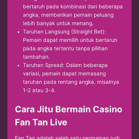
bertaruh pada kombinasi dari beberapa
angka, memberikan pemain peluang
lebih banyak untuk menang.
Taruhan Langsung (Straight Bet):
Pemain dapat memilih untuk bertaruh
pada angka tertentu tanpa pilihan
tambahan.
Taruhan Spread: Dalam beberapa
variasi, pemain dapat memasang
taruhan pada rentang angka, misalnya
1-2 atau 3-4.
Cara Jitu Bermain Casino
Fan Tan Live
Fan Tan adalah salah satu permainan judi