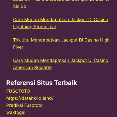
Sic Bo
Cara Mudah Mendapatkan Jackpot Di Casino
Lightning Storm Live
Trik Jitu Mendapatkan Jackpot Di Casino High
Flyer
Cara Mudah Mendapatkan Jackpot Di Casino
American Roulette
Referensi Situs Terbaik
FUSOTOTO
https://datahk4d.land/
Prediksi Fusototo
waktogel