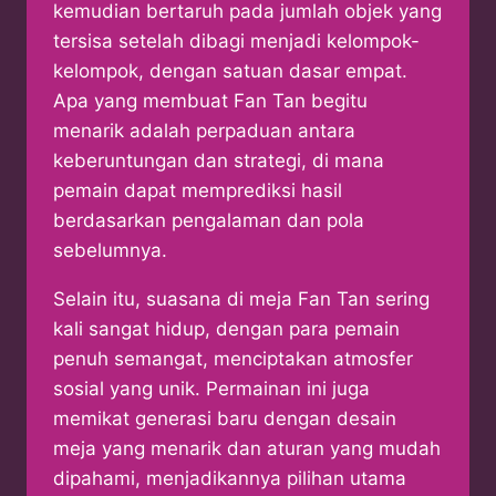
kemudian bertaruh pada jumlah objek yang
tersisa setelah dibagi menjadi kelompok-
kelompok, dengan satuan dasar empat.
Apa yang membuat Fan Tan begitu
menarik adalah perpaduan antara
keberuntungan dan strategi, di mana
pemain dapat memprediksi hasil
berdasarkan pengalaman dan pola
sebelumnya.
Selain itu, suasana di meja Fan Tan sering
kali sangat hidup, dengan para pemain
penuh semangat, menciptakan atmosfer
sosial yang unik. Permainan ini juga
memikat generasi baru dengan desain
meja yang menarik dan aturan yang mudah
dipahami, menjadikannya pilihan utama