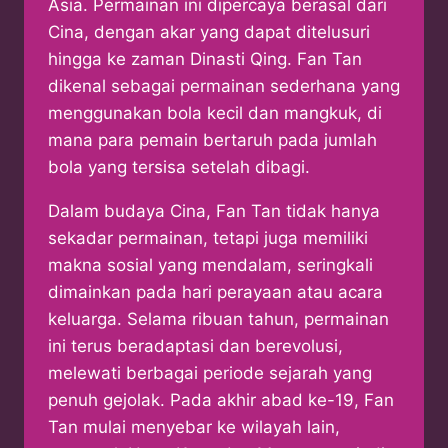
Asia. Permainan ini dipercaya berasal dari
Cina, dengan akar yang dapat ditelusuri
hingga ke zaman Dinasti Qing. Fan Tan
dikenal sebagai permainan sederhana yang
menggunakan bola kecil dan mangkuk, di
mana para pemain bertaruh pada jumlah
bola yang tersisa setelah dibagi.
Dalam budaya Cina, Fan Tan tidak hanya
sekadar permainan, tetapi juga memiliki
makna sosial yang mendalam, seringkali
dimainkan pada hari perayaan atau acara
keluarga. Selama ribuan tahun, permainan
ini terus beradaptasi dan berevolusi,
melewati berbagai periode sejarah yang
penuh gejolak. Pada akhir abad ke-19, Fan
Tan mulai menyebar ke wilayah lain,