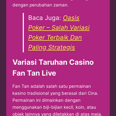
dengan perubahan zaman.
Baca Juga:
Oasis
Poker – Salah Variasi
Poker Terbaik Dan
Paling Strategis
Variasi Taruhan Casino
Fan Tan Live
Fan Tan adalah salah satu permainan
kasino tradisional yang berasal dari Cina.
Permainan ini dimainkan dengan
menggunakan biji-bijian kecil, koin, atau
objek lainnya yang diletakkan di atas meja.