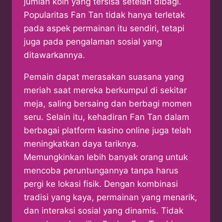
jumlah koin yang tersisa setelah dibagi.
Popularitas Fan Tan tidak hanya terletak
pada aspek permainan itu sendiri, tetapi
juga pada pengalaman sosial yang
ditawarkannya.
Pemain dapat merasakan suasana yang
meriah saat mereka berkumpul di sekitar
meja, saling bersaing dan berbagi momen
seru. Selain itu, kehadiran Fan Tan dalam
berbagai platform kasino online juga telah
meningkatkan daya tariknya.
Memungkinkan lebih banyak orang untuk
mencoba peruntungannya tanpa harus
pergi ke lokasi fisik. Dengan kombinasi
tradisi yang kaya, permainan yang menarik,
dan interaksi sosial yang dinamis. Tidak