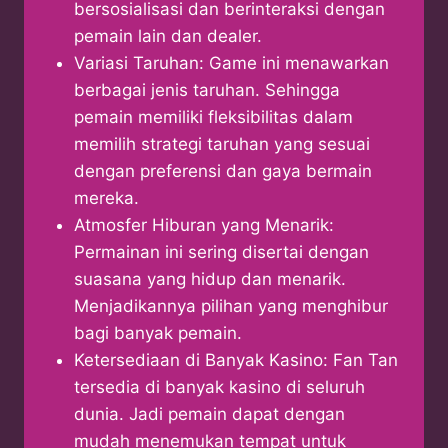
bersosialisasi dan berinteraksi dengan
pemain lain dan dealer.
Variasi Taruhan: Game ini menawarkan
berbagai jenis taruhan. Sehingga
pemain memiliki fleksibilitas dalam
memilih strategi taruhan yang sesuai
dengan preferensi dan gaya bermain
mereka.
Atmosfer Hiburan yang Menarik:
Permainan ini sering disertai dengan
suasana yang hidup dan menarik.
Menjadikannya pilihan yang menghibur
bagi banyak pemain.
Ketersediaan di Banyak Kasino: Fan Tan
tersedia di banyak kasino di seluruh
dunia. Jadi pemain dapat dengan
mudah menemukan tempat untuk