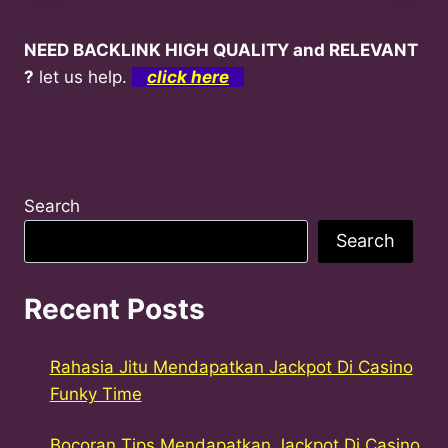
LIVE-
MENGUNGKAP
NEED BACKLINK HIGH QUALITY and RELEVANT
PERLUANG
?
let us help.
click here
KEMENANGAN
BESAR
DI
CASINO
Search
Search
Recent Posts
Rahasia Jitu Mendapatkan Jackpot Di Casino
Funky Time
Bocoran Tips Mendapatkan Jackpot Di Casino