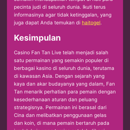
pecinta judi di seluruh dunia. Ikuti terus
informasinya agar tidak ketinggalan, yang
juga dapat Anda temukan di
haitogel
.
Kesimpulan
Casino Fan Tan Live telah menjadi salah
satu permainan yang semakin populer di
berbagai kasino di seluruh dunia, terutama
di kawasan Asia. Dengan sejarah yang
kaya dan akar budayanya yang dalam, Fan
Tan menarik perhatian para pemain dengan
kesederhanaan aturan dan peluang
strategisnya. Permainan ini berasal dari
Cina dan melibatkan penggunaan gelas
dan koin, di mana pemain bertaruh pada