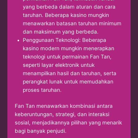
yang berbeda dalam aturan dan cara
taruhan. Beberapa kasino mungkin
menawarkan batasan taruhan minimum
dan maksimum yang berbeda.
Penggunaan Teknologi: Beberapa
kasino modern mungkin menerapkan
teknologi untuk permainan Fan Tan,
seperti layar elektronik untuk
menampilkan hasil dan taruhan, serta
perangkat lunak untuk memudahkan
proses taruhan.
Fan Tan menawarkan kombinasi antara
keberuntungan, strategi, dan interaksi
sosial, menjadikannya pilihan yang menarik
bagi banyak penjudi.