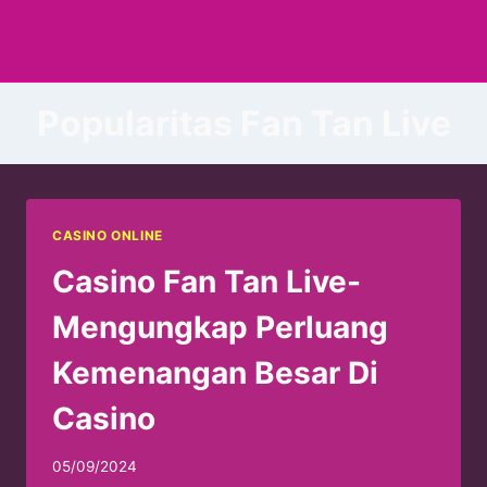
Skip
to
content
Popularitas Fan Tan Live
CASINO ONLINE
Casino Fan Tan Live-
Mengungkap Perluang
Kemenangan Besar Di
Casino
05/09/2024