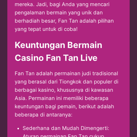
mereka. Jadi, bagi Anda yang mencari
pengalaman bermain yang unik dan
berhadiah besar, Fan Tan adalah pilihan
yang tepat untuk di coba!
Keuntungan Bermain
Casino Fan Tan Live
Fan Tan adalah permainan judi tradisional
yang berasal dari Tiongkok dan populer di
berbagai kasino, khususnya di kawasan
Asia. Permainan ini memiliki beberapa
keuntungan bagi pemain, berikut adalah
beberapa di antaranya:
Sederhana dan Mudah Dimengerti:
Aturan permainan Fan Tan cukup