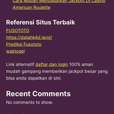
Cara Mudah Mendapatkan Jackpot Di Casino
American Roulette
Referensi Situs Terbaik
FUSOTOTO
https://datahk4d.land/
Prediksi Fusototo
waktogel
Link alternatif
daftar dan login
100% aman
mudah gampang memberikan jackpot besar yang
bisa anda dapatkan di sini.
Recent Comments
No comments to show.