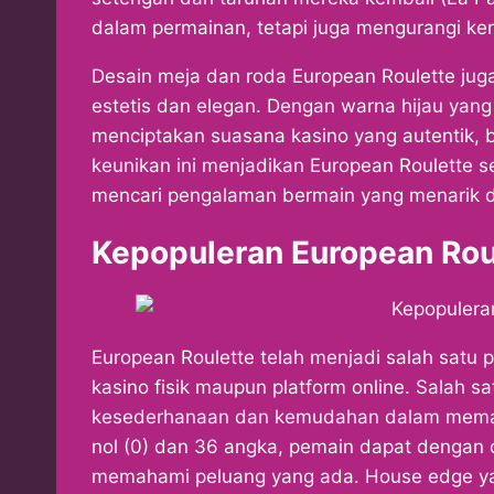
dalam permainan, tetapi juga mengurangi ke
Desain meja dan roda European Roulette ju
estetis dan elegan. Dengan warna hijau yang
menciptakan suasana kasino yang autentik, ba
keunikan ini menjadikan European Roulette se
mencari pengalaman bermain yang menarik 
Kepopuleran European Rou
European Roulette telah menjadi salah satu p
kasino fisik maupun platform online. Salah 
kesederhanaan dan kemudahan dalam memaha
nol (0) dan 36 angka, pemain dapat dengan 
memahami peluang yang ada. House edge yan