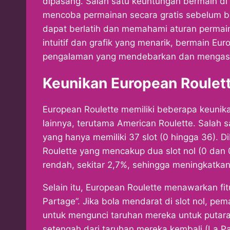
dipasang. Salah satu keuntungan bermain di 
mencoba permainan secara gratis sebelum 
dapat berlatih dan memahami aturan permai
intuitif dan grafik yang menarik, bermain E
pengalaman yang mendebarkan dan mengasy
Keunikan European Roulet
European Roulette memiliki beberapa keunik
lainnya, terutama American Roulette. Salah 
yang hanya memiliki 37 slot (0 hingga 36). 
Roulette yang mencakup dua slot nol (0 dan 
rendah, sekitar 2,7%, sehingga meningkatka
Selain itu, European Roulette menawarkan fit
Partage”. Jika bola mendarat di slot nol, 
untuk mengunci taruhan mereka untuk putara
setengah dari taruhan mereka kembali (La Pa