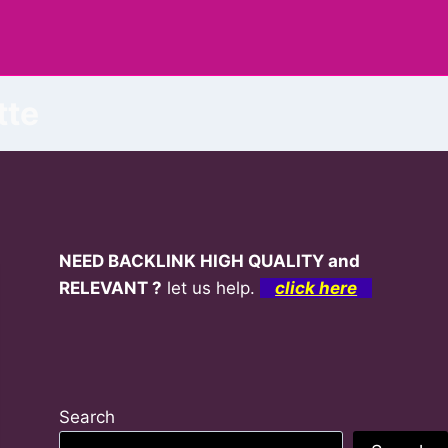
tte
NEED BACKLINK HIGH QUALITY and
RELEVANT ?
let us help.
click here
Search