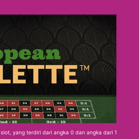
ot, yang terdiri dari angka 0 dan angka dari 1