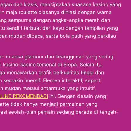
egan dan klasik, menciptakan suasana kasino yang
in meja roulette biasanya dihiasi dengan warna
yang sempurna dengan angka-angka merah dan
itu sendiri terbuat dari kayu dengan tampilan yang
dan mudah dibaca, serta bola putih yang berkilau
an nuansa glamour dan keanggunan yang sering
asino-kasino terkenal di Eropa. Selain itu,
uga menawarkan grafik berkualitas tinggi dan
emakin imersif. Elemen interaktif, seperti
udah melalui antarmuka yang intuitif,
LINE REKOMENDASI
ini. Dengan desain yang
ette tidak hanya menjadi permainan yang
asi seolah-olah pemain sedang berada di tengah-