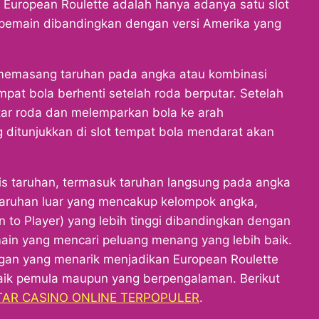
 European Roulette adalah hanya adanya satu slot
 pemain dibandingkan dengan versi Amerika yang
memasang taruhan pada angka atau kombinasi
pat bola berhenti setelah roda berputar. Setelah
ar roda dan melemparkan bola ke arah
g ditunjukkan di slot tempat bola mendarat akan
s taruhan, termasuk taruhan langsung pada angka
 taruhan luar yang mencakup kelompok angka,
n to Player) yang lebih tinggi dibandingkan dengan
emain yang mencari peluang menang yang lebih baik.
an yang menarik menjadikan European Roulette
, baik pemula maupun yang berpengalaman. Berikut
TAR CASINO ONLINE TERPOPULER
.