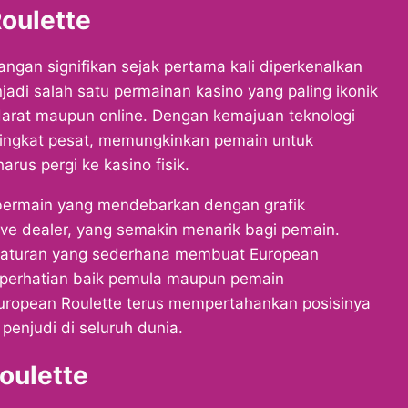
oulette
gan signifikan sejak pertama kali diperkenalkan
jadi salah satu permainan kasino yang paling ikonik
o darat maupun online. Dengan kemajuan teknologi
eningkat pesat, memungkinkan pemain untuk
rus pergi ke kasino fisik.
bermain yang mendebarkan dengan grafik
ti live dealer, yang semakin menarik bagi pemain.
an aturan yang sederhana membuat European
 perhatian baik pemula maupun pemain
uropean Roulette terus mempertahankan posisinya
penjudi di seluruh dunia.
oulette