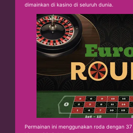
dimainkan di kasino di seluruh dunia.
Permainan ini menggunakan roda dengan 37 sl