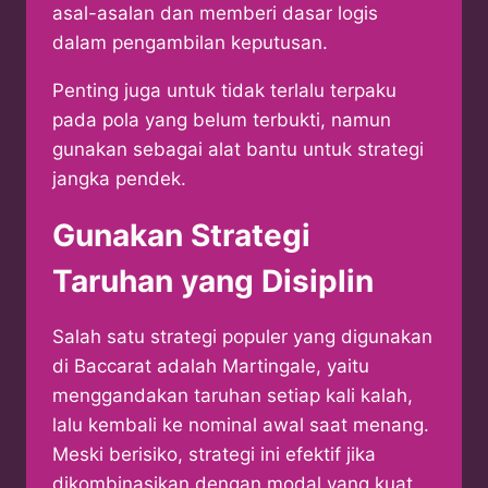
asal-asalan dan memberi dasar logis
dalam pengambilan keputusan.
Penting juga untuk tidak terlalu terpaku
pada pola yang belum terbukti, namun
gunakan sebagai alat bantu untuk strategi
jangka pendek.
Gunakan Strategi
Taruhan yang Disiplin
Salah satu strategi populer yang digunakan
di Baccarat adalah Martingale, yaitu
menggandakan taruhan setiap kali kalah,
lalu kembali ke nominal awal saat menang.
Meski berisiko, strategi ini efektif jika
dikombinasikan dengan modal yang kuat