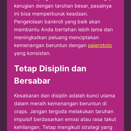
kerugian dengan taruhan besar, pasalnya
ini bisa memperburuk keadaan.
Pengelolaan bankroll yang baik akan
membantu Anda bertahan lebih lama dan
meningkatkan peluang menciptakan
kemenangan beruntun dengan
pajerototo
yang konsisten.
Tetap Disiplin dan
Bersabar
Kesabaran dan disiplin adalah kunci utama
dalam meraih kemenangan beruntun di
craps. Jangan tergoda melakukan taruhan
impulsif berdasarkan emosi atau rasa takut
kehilangan. Tetap mengikuti strategi yang