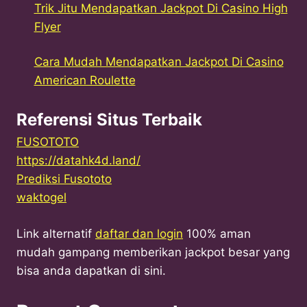
Trik Jitu Mendapatkan Jackpot Di Casino High
Flyer
Cara Mudah Mendapatkan Jackpot Di Casino
American Roulette
Referensi Situs Terbaik
FUSOTOTO
https://datahk4d.land/
Prediksi Fusototo
waktogel
Link alternatif
daftar dan login
100% aman
mudah gampang memberikan jackpot besar yang
bisa anda dapatkan di sini.