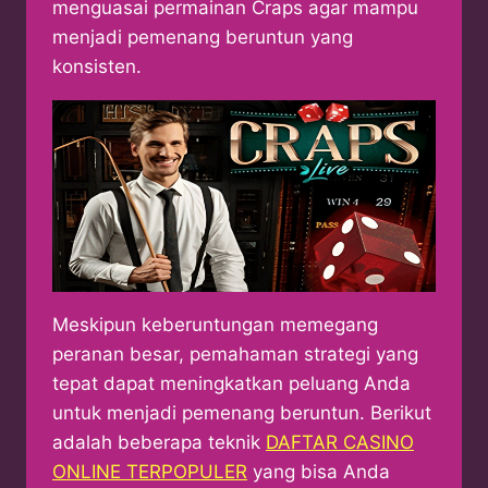
menguasai permainan Craps agar mampu
menjadi pemenang beruntun yang
konsisten.
Meskipun keberuntungan memegang
peranan besar, pemahaman strategi yang
tepat dapat meningkatkan peluang Anda
untuk menjadi pemenang beruntun. Berikut
adalah beberapa teknik
DAFTAR CASINO
ONLINE TERPOPULER
yang bisa Anda