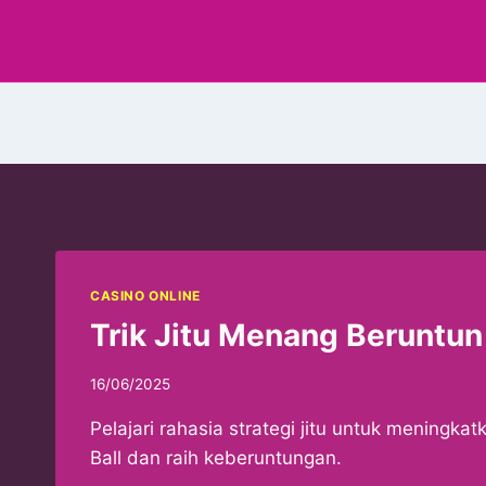
Skip
to
content
CASINO ONLINE
Trik Jitu Menang Beruntun
16/06/2025
Pelajari rahasia strategi jitu untuk mening
Ball dan raih keberuntungan.