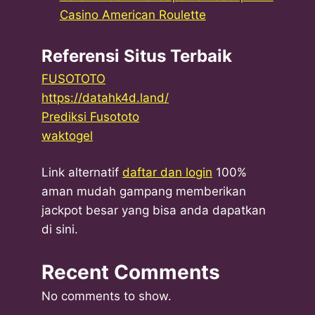
Casino American Roulette
Referensi Situs Terbaik
FUSOTOTO
https://datahk4d.land/
Prediksi Fusototo
waktogel
Link alternatif
daftar dan login
100%
aman mudah gampang memberikan
jackpot besar yang bisa anda dapatkan
di sini.
Recent Comments
No comments to show.