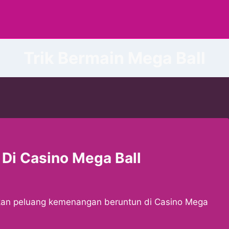
Trik Bermain Mega Ball
 Di Casino Mega Ball
katkan peluang kemenangan beruntun di Casino Mega