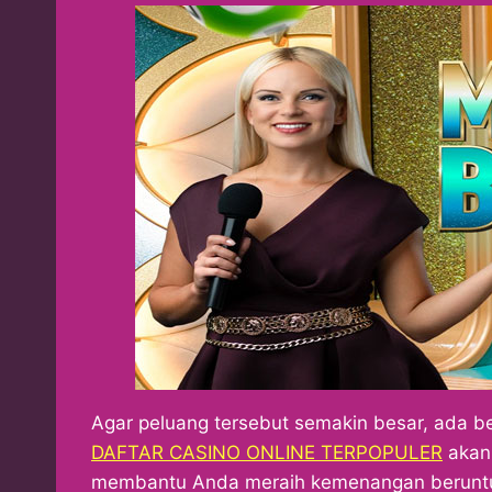
Agar peluang tersebut semakin besar, ada bebe
DAFTAR CASINO ONLINE TERPOPULER
akan 
membantu Anda meraih kemenangan beruntun 