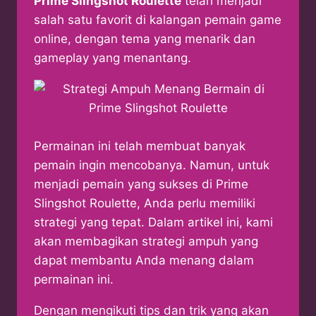
Prime Slingshot Roulette
telah menjadi
salah satu favorit di kalangan pemain game
online, dengan tema yang menarik dan
gameplay yang menantang.
Permainan ini telah membuat banyak
pemain ingin mencobanya. Namun, untuk
menjadi pemain yang sukses di Prime
Slingshot Roulette, Anda perlu memiliki
strategi yang tepat. Dalam artikel ini, kami
akan membagikan strategi ampuh yang
dapat membantu Anda menang dalam
permainan ini.
Dengan mengikuti tips dan trik yang akan