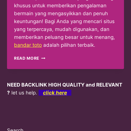
khusus untuk memberikan pengalaman
bermain yang mengasyikkan dan penuh
keuntungan! Bagi Anda yang mencari situs
yang terpercaya, mudah digunakan, dan
memberikan peluang besar untuk menang,
bandar toto
adalah pilihan terbaik.
STRATEGI
READ MORE
AMPUH
MENANG
BERMAIN
DI
NEED BACKLINK HIGH QUALITY and RELEVANT
PRIME
?
let us help.
click here
SLINGSHOT
ROULETTE
Search