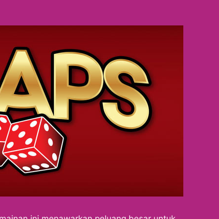
mainan ini menawarkan peluang besar untuk