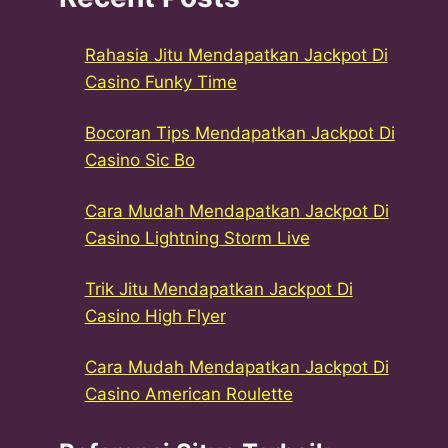
Rahasia Jitu Mendapatkan Jackpot Di
Casino Funky Time
Bocoran Tips Mendapatkan Jackpot Di
Casino Sic Bo
Cara Mudah Mendapatkan Jackpot Di
Casino Lightning Storm Live
Trik Jitu Mendapatkan Jackpot Di
Casino High Flyer
Cara Mudah Mendapatkan Jackpot Di
Casino American Roulette