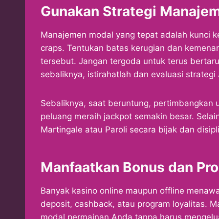
Gunakan Strategi Manajem
Manajemen modal yang tepat adalah kunci k
craps. Tentukan batas kerugian dan kemena
tersebut. Jangan tergoda untuk terus berta
sebaliknya, istirahatlah dan evaluasi strategi
Sebaliknya, saat beruntung, pertimbangkan 
peluang meraih jackpot semakin besar. Selain
Martingale atau Paroli secara bijak dan disip
Manfaatkan Bonus dan Pro
Banyak kasino online maupun offline menawa
deposit, cashback, atau program loyalitas.
modal permainan Anda tanpa harus mengelu