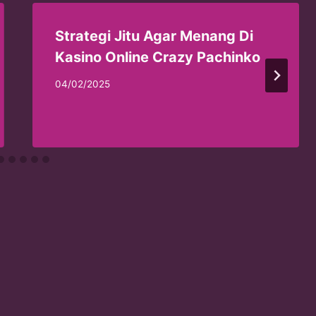
Strategi Jitu Agar Menang Di
Kasino Online Crazy Pachinko
04/02/2025