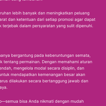
aruhan lebih banyak dan meningkatkan peluang
rat dan ketentuan dari setiap promosi agar dapat
terjebak dalam persyaratan yang sulit dipenuhi.
hanya bergantung pada keberuntungan semata,
aik tentang permainan. Dengan memahami aturan
ndah, mengelola modal secara disiplin, dan
 untuk mendapatkan kemenangan besar akan
harus dilakukan secara bertanggung jawab dan
aya.
 top—semua bisa Anda nikmati dengan mudah