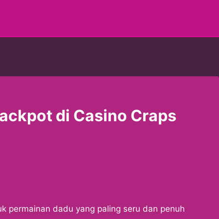
ackpot di Casino Craps
uk permainan dadu yang paling seru dan penuh