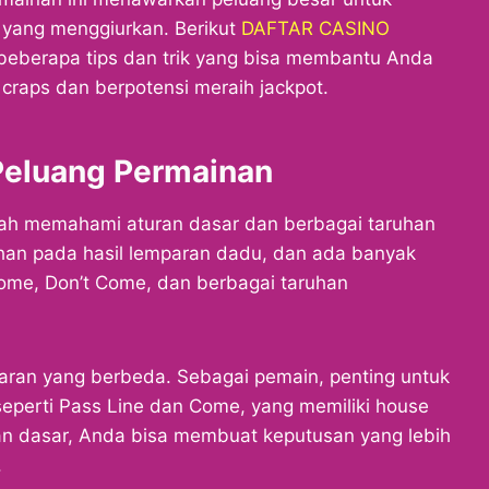
 yang menggiurkan. Berikut
DAFTAR CASINO
beberapa tips dan trik yang bisa membantu Anda
raps dan berpotensi meraih jackpot.
Peluang Permainan
lah memahami aturan dasar dan berbagai taruhan
uhan pada hasil lemparan dadu, dan ada banyak
 Come, Don’t Come, dan berbagai taruhan
aran yang berbeda. Sebagai pemain, penting untuk
seperti Pass Line dan Come, yang memiliki house
an dasar, Anda bisa membuat keputusan yang lebih
.