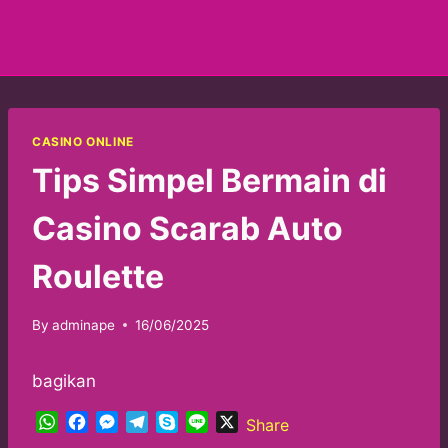
Skip
to
content
CASINO ONLINE
Tips Simpel Bermain di
Casino Scarab Auto
Roulette
By
adminape
16/06/2025
bagikan
W
F
M
T
S
L
X
Share
h
a
e
e
k
i