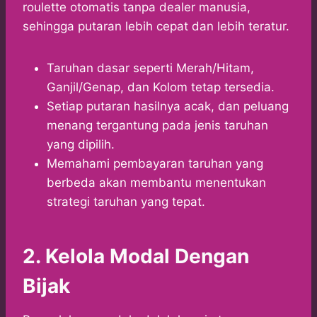
roulette otomatis tanpa dealer manusia,
sehingga putaran lebih cepat dan lebih teratur.
Taruhan dasar seperti Merah/Hitam,
Ganjil/Genap, dan Kolom tetap tersedia.
Setiap putaran hasilnya acak, dan peluang
menang tergantung pada jenis taruhan
yang dipilih.
Memahami pembayaran taruhan yang
berbeda akan membantu menentukan
strategi taruhan yang tepat.
2. Kelola Modal Dengan
Bijak