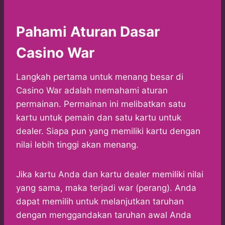
Pahami Aturan Dasar
Casino War
Langkah pertama untuk menang besar di
Casino War adalah memahami aturan
permainan. Permainan ini melibatkan satu
kartu untuk pemain dan satu kartu untuk
dealer. Siapa pun yang memiliki kartu dengan
nilai lebih tinggi akan menang.
Jika kartu Anda dan kartu dealer memiliki nilai
yang sama, maka terjadi war (perang). Anda
dapat memilih untuk melanjutkan taruhan
dengan menggandakan taruhan awal Anda