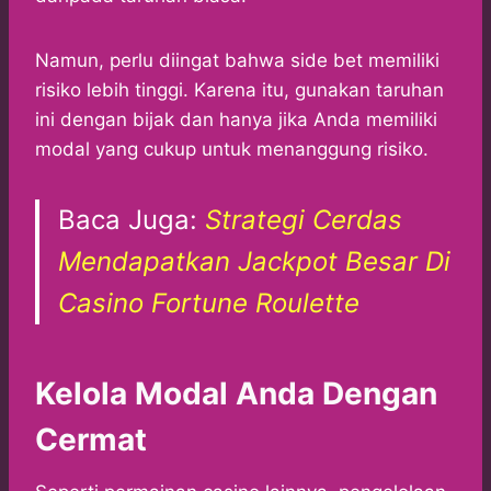
Namun, perlu diingat bahwa side bet memiliki
risiko lebih tinggi. Karena itu, gunakan taruhan
ini dengan bijak dan hanya jika Anda memiliki
modal yang cukup untuk menanggung risiko.
Baca Juga:
Strategi Cerdas
Mendapatkan Jackpot Besar Di
Casino Fortune Roulette
Kelola Modal Anda Dengan
Cermat