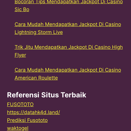
Bocoran Tips Mendapatkan Jackpot Di Casino
Sic Bo
Cara Mudah Mendapatkan Jackpot Di Casino
Lightning Storm Live
Trik Jitu Mendapatkan Jackpot Di Casino High
Flyer
Cara Mudah Mendapatkan Jackpot Di Casino
American Roulette
Referensi Situs Terbaik
FUSOTOTO
https://datahk4d.land/
Prediksi Fusototo
waktogel