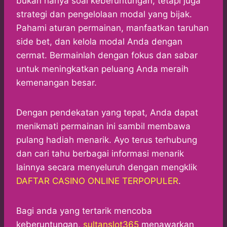
bukan hanya soal keberuntungan, tetapi juga
strategi dan pengelolaan modal yang bijak.
Pahami aturan permainan, manfaatkan taruhan
side bet, dan kelola modal Anda dengan
cermat. Bermainlah dengan fokus dan sabar
untuk meningkatkan peluang Anda meraih
kemenangan besar.
Dengan pendekatan yang tepat, Anda dapat
menikmati permainan ini sambil membawa
pulang hadiah menarik. Ayo terus terhubung
dan cari tahu berbagai informasi menarik
lainnya secara menyeluruh dengan mengklik
DAFTAR CASINO ONLINE TERPOPULER
.
Bagi anda yang tertarik mencoba
keberuntungan,
sultanslot365
menawarkan