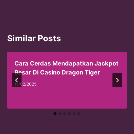
Similar Posts
Cara Cerdas Mendapatkan Jackpot
Besar Di Casino Dragon Tiger
15/02/2025