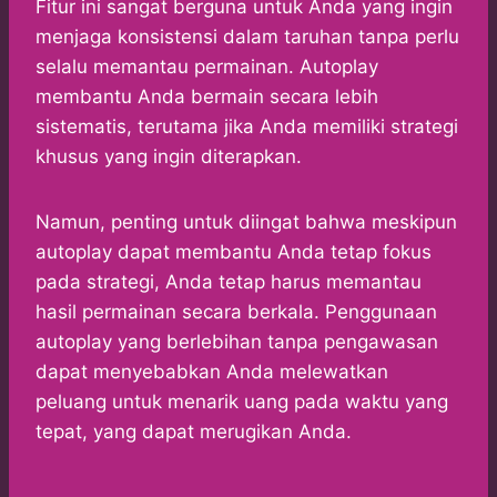
Fitur ini sangat berguna untuk Anda yang ingin
menjaga konsistensi dalam taruhan tanpa perlu
selalu memantau permainan. Autoplay
membantu Anda bermain secara lebih
sistematis, terutama jika Anda memiliki strategi
khusus yang ingin diterapkan.
Namun, penting untuk diingat bahwa meskipun
autoplay dapat membantu Anda tetap fokus
pada strategi, Anda tetap harus memantau
hasil permainan secara berkala. Penggunaan
autoplay yang berlebihan tanpa pengawasan
dapat menyebabkan Anda melewatkan
peluang untuk menarik uang pada waktu yang
tepat, yang dapat merugikan Anda.