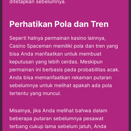
ditetapkan sebelumnya.
Perhatikan Pola dan Tren
Seperti halnya permainan kasino lainnya,
Casino Spaceman memiliki pola dan tren yang
bisa Anda manfaatkan untuk membuat
keputusan yang lebih cerdas. Meskipun
permainan ini berbasis pada probabilitas acak.
Anda bisa memanfaatkan rekaman putaran
sebelumnya untuk melihat apakah ada pola
tertentu yang muncul.
Misalnya, jika Anda melihat bahwa dalam
beberapa putaran sebelumnya pesawat
terbang cukup lama sebelum jatuh, Anda